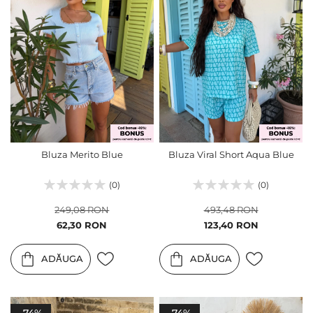
Bluza Merito Blue
Bluza Viral Short Aqua Blue
(0)
(0)
249,08 RON
493,48 RON
Pret
Pret
62,30 RON
123,40 RON
special
special
ADĂUGA
ADĂUGA
-74%
-74%