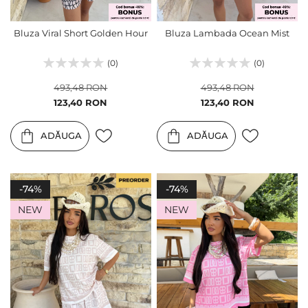
Bluza Viral Short Golden Hour
Bluza Lambada Ocean Mist
(0)
(0)
493,48 RON
493,48 RON
Pret
Pret
123,40 RON
123,40 RON
special
special
ADĂUGA
ADĂUGA
-74%
-74%
NEW
NEW