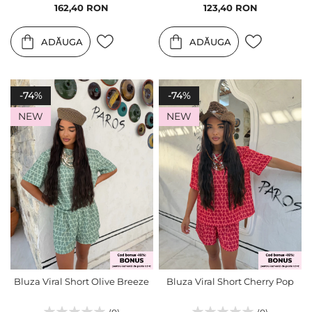
Pret
Pret
162,40 RON
123,40 RON
special
special
ADĂUGA
ADĂUGA
-74%
-74%
NEW
NEW
Bluza Viral Short Olive Breeze
Bluza Viral Short Cherry Pop