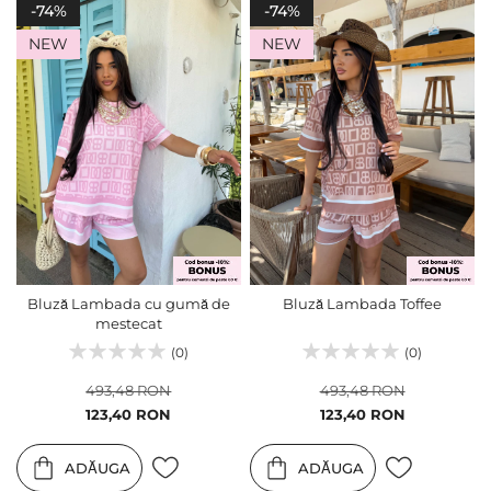
-74%
-74%
NEW
NEW
Bluză Lambada cu gumă de
Bluză Lambada Toffee
mestecat
(0)
(0)
493,48 RON
493,48 RON
Pret
Pret
123,40 RON
123,40 RON
special
special
ADĂUGA
ADĂUGA