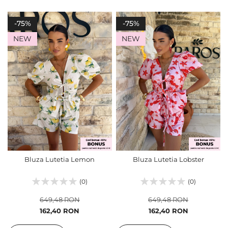
-75%
-75%
NEW
NEW
Bluza Lutetia Lemon
Bluza Lutetia Lobster
(0)
(0)
649,48 RON
649,48 RON
Pret
Pret
162,40 RON
162,40 RON
special
special