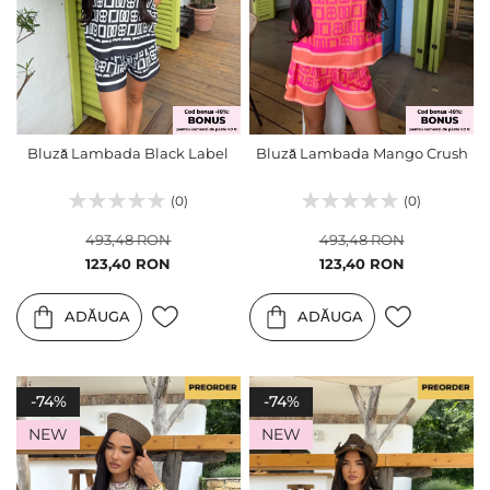
Bluză Lambada Black Label
Bluză Lambada Mango Crush
(0)
(0)
493,48 RON
493,48 RON
Pret
Pret
123,40 RON
123,40 RON
special
special
ADĂUGA
ADĂUGA
-74%
-74%
NEW
NEW