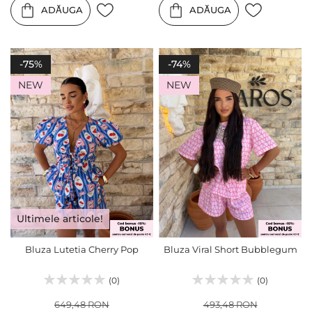
ADĂUGA
ADĂUGA
-75%
-74%
NEW
NEW
Ultimele articole!
Bluza Lutetia Cherry Pop
Bluza Viral Short Bubblegum
(0)
(0)
649,48 RON
493,48 RON