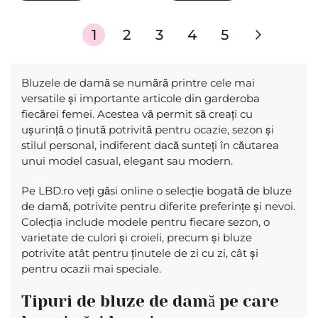
Pagina
în
Pagina
Pagina
Pagina
Pagina
Pagina
Urmato
1
2
3
4
5
acest
moment
Bluzele de damă se numără printre cele mai
versatile și importante articole din garderoba
cititi
fiecărei femei. Acestea vă permit să creați cu
pagina
ușurință o ținută potrivită pentru ocazie, sezon și
stilul personal, indiferent dacă sunteți în căutarea
unui model casual, elegant sau modern.
Pe LBD.ro veți găsi online o selecție bogată de bluze
de damă, potrivite pentru diferite preferințe și nevoi.
Colecția include modele pentru fiecare sezon, o
varietate de culori și croieli, precum și bluze
potrivite atât pentru ținutele de zi cu zi, cât și
pentru ocazii mai speciale.
Tipuri de bluze de damă pe care