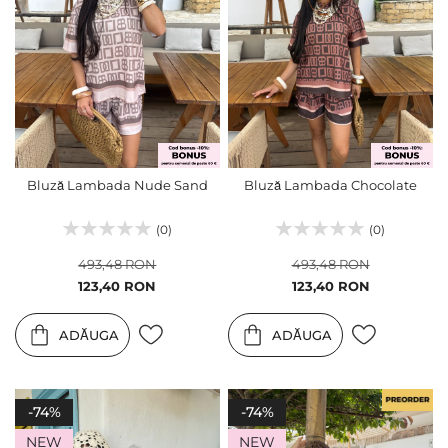
Bluză Lambada Nude Sand
Bluză Lambada Chocolate
(0)
(0)
493,48 RON
493,48 RON
Pret
Pret
123,40 RON
123,40 RON
special
special
ADĂUGA
ADĂUGA
-74%
-74%
NEW
NEW