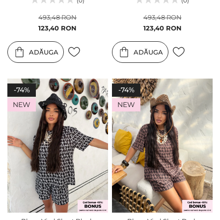
(0)
(0)
493,48 RON
493,48 RON
Pret
Pret
123,40 RON
123,40 RON
special
special
ADĂUGA
ADĂUGA
-74%
-74%
NEW
NEW