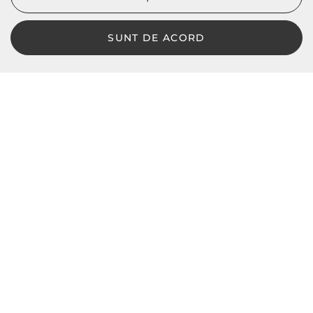
SUNT DE ACORD
LBD © 2024 - Toate drepturile rezervate
Magazin online de