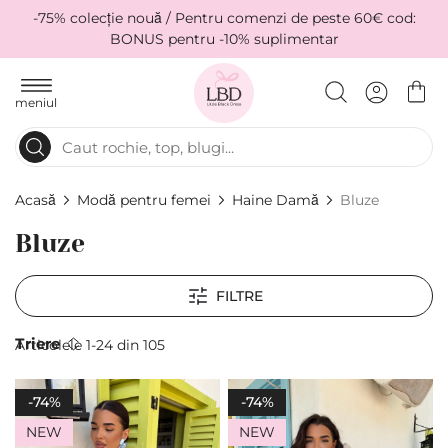
-75% colecție nouă / Pentru comenzi de peste 60€ cod:
BONUS pentru -10% suplimentar
meniul
Acasă
Modă pentru femei
Haine Damă
Bluze
Bluze
FILTRE
Тriere
Articolele
1
-
24
din
105
-74%
-74%
NEW
NEW