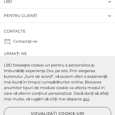
LBD
PENTRU CLIENȚI
CONTACTE
Contactaţi-ne
URMAȚI-NE
LBD folosește cookie-uri pentru a personaliza și
îmbunătăți experiența Dvs. pe site. Prin alegerea
butonului „Sunt de acord”, vă putem oferi o experiență
METODE DE PLATA
mai bună în timpul cumpărăturilor online. Blocarea
anumitor tipuri de module cookie va afecta modul în
care vă oferim conținut personalizat. Dacă doriți să aflați
mai multe, vă rugăm să citiți mai departe
aici
.
METODE DE EXPEDIERE
VIZUALIZAȚI COOKIE-URI