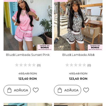
Bluză Lambada Sunset Pink
Bluză Lambada Albă
(0)
(0)
493,48 RON
493,48 RON
Pret
Pret
123,40 RON
123,40 RON
special
special
ADĂUGA
ADĂUGA