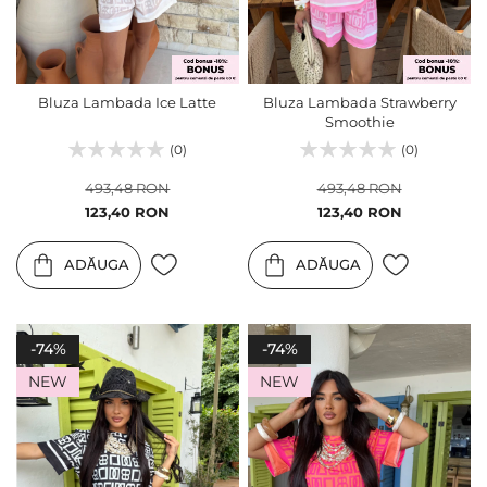
Bluza Lambada Ice Latte
Bluza Lambada Strawberry
Smoothie
(0)
(0)
493,48 RON
493,48 RON
Pret
Pret
123,40 RON
123,40 RON
special
special
ADĂUGA
ADĂUGA
-74%
-74%
NEW
NEW