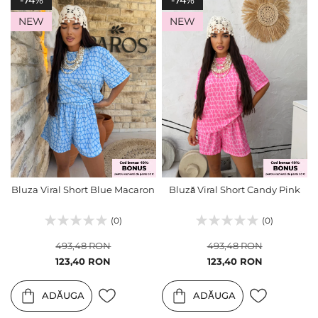
NEW
NEW
Bluza Viral Short Blue Macaron
Bluză Viral Short Candy Pink
(0)
(0)
493,48 RON
493,48 RON
Pret
Pret
123,40 RON
123,40 RON
special
special
ADĂUGA
ADĂUGA