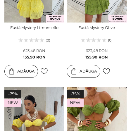
Fustă Mystery Limoncello
Fustă Mystery Olive
(0)
(0)
623,48 RON
623,48 RON
Pret
Pret
155,90 RON
155,90 RON
special
special
ADĂUGA
ADĂUGA
-75%
-75%
NEW
NEW