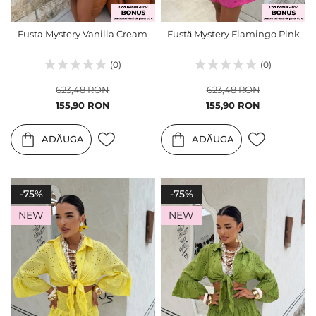
Fusta Mystery Vanilla Cream
Fustă Mystery Flamingo Pink
(0)
(0)
623,48 RON
623,48 RON
Pret
Pret
155,90 RON
155,90 RON
special
special
ADĂUGA
ADĂUGA
-75%
-75%
NEW
NEW