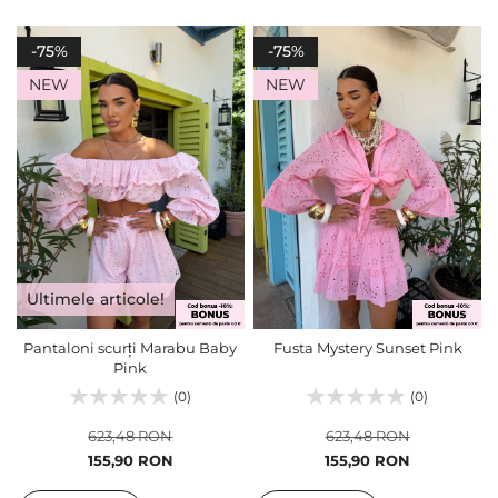
-75%
-75%
NEW
NEW
Ultimele articole!
Pantaloni scurți Marabu Baby
Fusta Mystery Sunset Pink
Pink
(0)
(0)
623,48 RON
623,48 RON
Pret
Pret
155,90 RON
155,90 RON
special
special