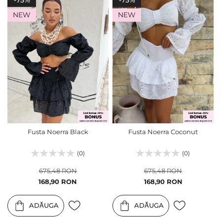
NEW
NEW
Fusta Noerra Black
Fusta Noerra Coconut
(0)
(0)
675,48 RON
675,48 RON
Pret
Pret
168,90 RON
168,90 RON
special
special
ADĂUGA
ADĂUGA