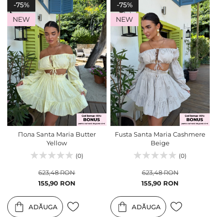
-75%
-75%
NEW
NEW
Пола Santa Maria Butter
Fusta Santa Maria Cashmere
Yellow
Beige
(0)
(0)
623,48 RON
623,48 RON
Pret
Pret
155,90 RON
155,90 RON
special
special
ADĂUGA
ADĂUGA