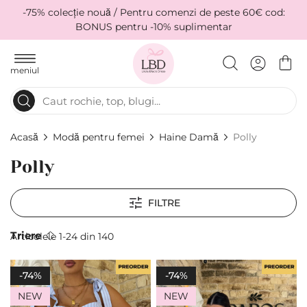
-75% colecție nouă / Pentru comenzi de peste 60€ cod:
BONUS pentru -10% suplimentar
meniul
Acasă
Modă pentru femei
Haine Damă
Polly
Polly
FILTRE
Тriere
Articolele
1
-
24
din
140
-74%
-74%
NEW
NEW