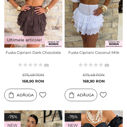
Ultimele articole!
Fusta Cipriani Dark Chocolate
Fusta Cipriani Coconut Milk
(0)
(0)
675,48 RON
675,48 RON
Pret
Pret
168,90 RON
168,90 RON
special
special
ADĂUGA
ADĂUGA
-75%
-75%
NEW
NEW