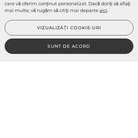
care vă oferim conținut personalizat. Dacă doriți să aflați
mai multe, vă rugăm să citiți mai departe
aici
.
METODE DE EXPEDIERE
VIZUALIZAȚI COOKIE-URI
SUNT DE ACORD
LBD © 2024 - Toate drepturile rezervate
Magazin online de