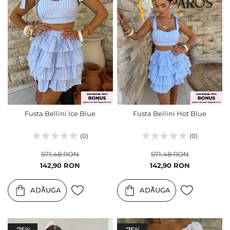
Fusta Bellini Ice Blue
Fusta Bellini Hot Blue
(0)
(0)
571,48 RON
571,48 RON
Pret
Pret
142,90 RON
142,90 RON
special
special
ADĂUGA
ADĂUGA
-75%
-75%