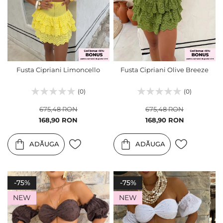
Fusta Cipriani Limoncello
Fusta Cipriani Olive Breeze
(0)
(0)
675,48 RON
675,48 RON
Pret
Pret
168,90 RON
168,90 RON
special
special
ADĂUGA
ADĂUGA
-75%
-75%
NEW
NEW