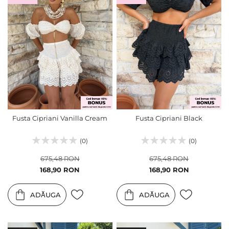
Fusta Cipriani Vanilla Cream
Fusta Cipriani Black
(0)
(0)
675,48 RON
675,48 RON
Pret
Pret
168,90 RON
168,90 RON
special
special
ADĂUGA
ADĂUGA