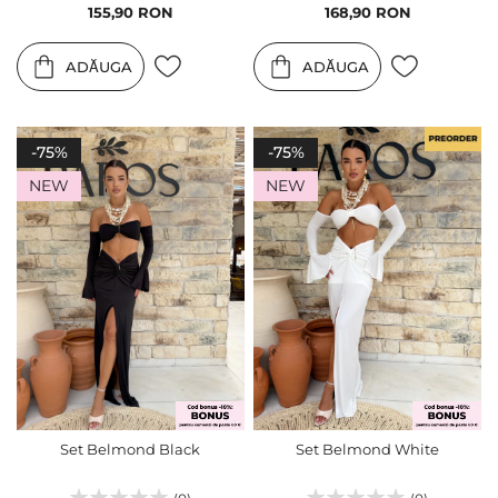
Pret
Pret
155,90 RON
168,90 RON
special
special
ADĂUGA
ADĂUGA
-75%
-75%
NEW
NEW
Set Belmond Black
Set Belmond White