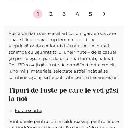
Pagina
în
Pagina
Pagina
Pagina
Pagina
Pagina
Urmato
1
2
3
4
5
acest
moment
Fusta de damă este acel articol din garderobă care
poate fi în același timp feminin, practic și
cititi
surprinzător de confortabil. Cu ajutorul ei puteți
pagina
schimba cu ușurință stilul unei ținute – de la casual
și sport-elegant până la unul mai formal și rafinat.
Pe LBD.ro veți găsi
fuste de damă
în diferite croieli,
lungimi și materiale, selectate astfel încât să se
combine ușor și să fie potrivite pentru fiecare sezon.
Tipuri de fuste pe care le veți găsi
la noi
Fuste scurte
;
Sunt ideale pentru lunile călduroase și pentru ținute
mai îndrăznețe și tinerești. Se combină foarte bine