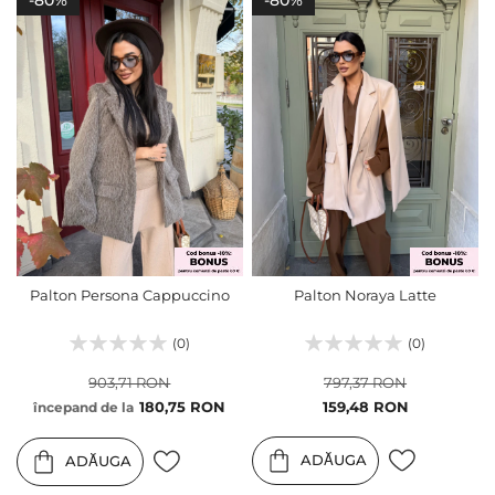
Palton Persona Cappuccino
Palton Noraya Latte
(0)
(0)
903,71 RON
797,37 RON
Pret
180,75 RON
159,48 RON
începand de la
special
ADĂUGA
ADĂUGA