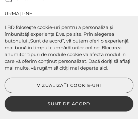
URMAȚI-NE
LBD folosește cookie-uri pentru a personaliza și
îmbunătăți experiența Dvs. pe site. Prin alegerea
butonului „Sunt de acord”, vă putem oferi o experiență
METODE DE PLATA
mai bună în timpul cumpărăturilor online. Blocarea
anumitor tipuri de module cookie va afecta modul în
care vă oferim conținut personalizat. Dacă doriți să aflați
mai multe, vă rugăm să citiți mai departe
aici
.
METODE DE EXPEDIERE
VIZUALIZAȚI COOKIE-URI
SUNT DE ACORD
LBD © 2024 - Toate drepturile rezervate
Magazin online de