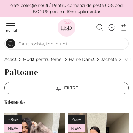
-75% colecție nouă / Pentru comenzi de peste 60€ cod:
BONUS pentru -10% suplimentar
meniul
Acasă
Modă pentru femei
Haine Damă
Jachete
Palt
Paltoane
FILTRE
Тriere
4
Articole
-75%
-75%
NEW
NEW