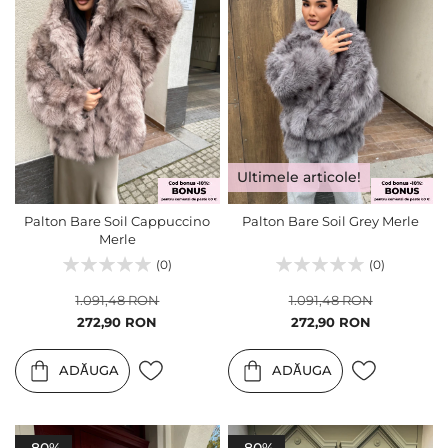
Ultimele articole!
Palton Bare Soil Cappuccino
Palton Bare Soil Grey Merle
Merle
(0)
(0)
1.091,48 RON
1.091,48 RON
Pret
Pret
272,90 RON
272,90 RON
special
special
ADĂUGA
ADĂUGA
-80%
-80%