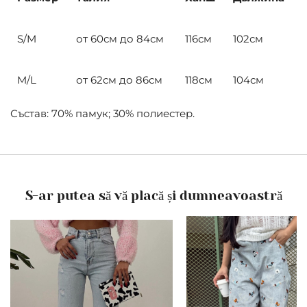
S/M
от 60см до 84см
116см
102см
M/L
от 62см до 86см
118см
104см
Състав: 70% памук; 30% полиестер.
S-ar putea să vă placă și dumneavoastră