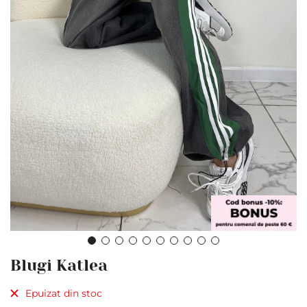
Skip
Blugi Katlea
to
the
Epuizat din stoc
beginning