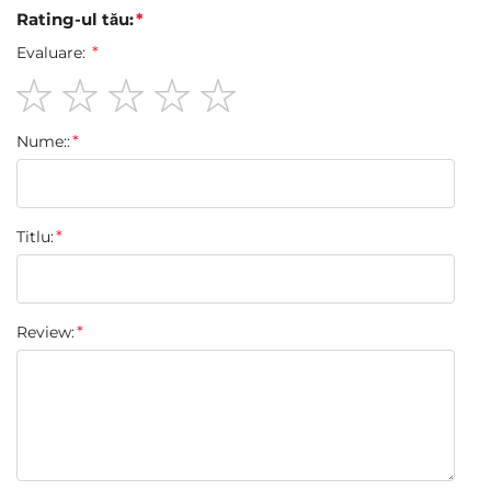
Rating-ul tău:
Evaluare:
1
2
3
4
5
Nume::
star
stars
stars
stars
stars
Titlu:
Review: