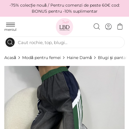
-75% colecție nouă / Pentru comenzi de peste 60€ cod:
BONUS pentru -10% suplimentar
meniul
Acasă
Modă pentru femei
Haine Damă
Blugi și pantal
Skip
to
the
end
of
the
images
gallery