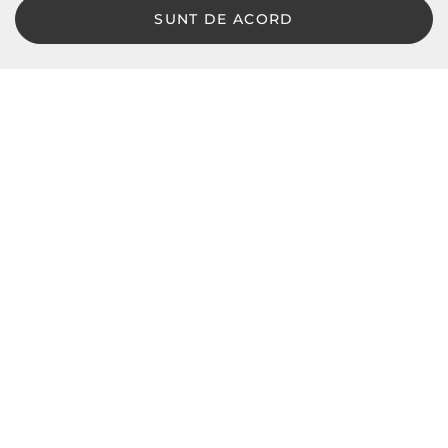
SUNT DE ACORD
LBD © 2024 - Toate drepturile rezervate
Magazin online de