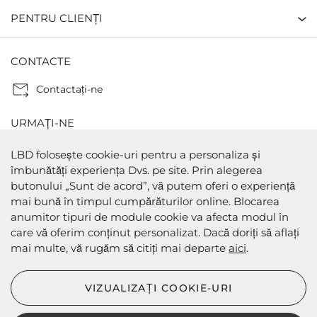
PENTRU CLIENȚI
CONTACTE
Contactaţi-ne
URMAȚI-NE
LBD folosește cookie-uri pentru a personaliza și
îmbunătăți experiența Dvs. pe site. Prin alegerea
butonului „Sunt de acord”, vă putem oferi o experiență
METODE DE PLATA
mai bună în timpul cumpărăturilor online. Blocarea
anumitor tipuri de module cookie va afecta modul în
care vă oferim conținut personalizat. Dacă doriți să aflați
mai multe, vă rugăm să citiți mai departe
aici
.
METODE DE EXPEDIERE
VIZUALIZAȚI COOKIE-URI