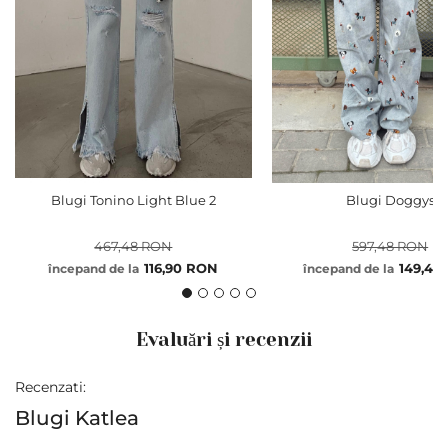
Blugi Tonino Light Blue 2
Blugi Doggys
467,48 RON
597,48 RON
116,90 RON
149,40
începand de la
începand de la
Evaluări și recenzii
Recenzati:
Blugi Katlea