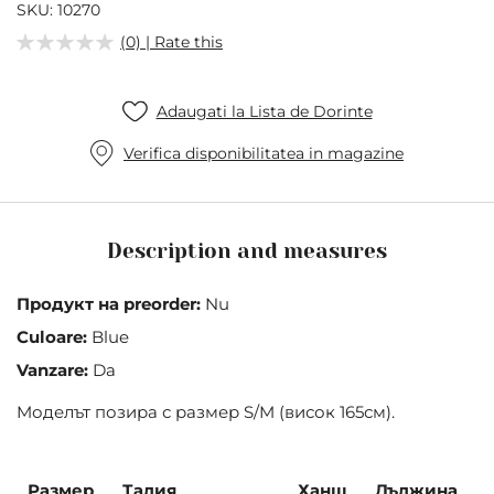
of
SKU
10270
the
(0) | Rate this
images
gallery
Adaugati la Lista de Dorinte
Verifica disponibilitatea in magazine
Description and measures
Продукт на preorder:
Nu
Culoare:
Blue
Vanzare:
Da
Mоделът позира с размер S/M (висок 165см).
Размер
Талия
Ханш
Дължина