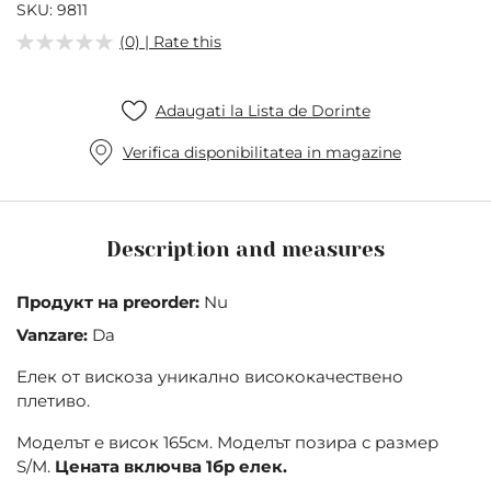
of
SKU
9811
the
(0) | Rate this
images
gallery
Adaugati la Lista de Dorinte
Verifica disponibilitatea in magazine
Description and measures
Продукт на preorder:
Nu
Vanzare:
Da
Елек от вискоза уникално висококачествено
плетиво.
Моделът е висок 165см. Моделът позира с размер
S/M.
Цената включва 1бр елек.