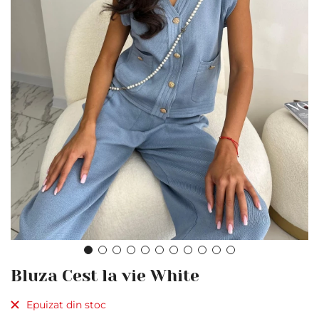
Skip
Bluza Cest la vie White
to
the
Epuizat din stoc
beginning