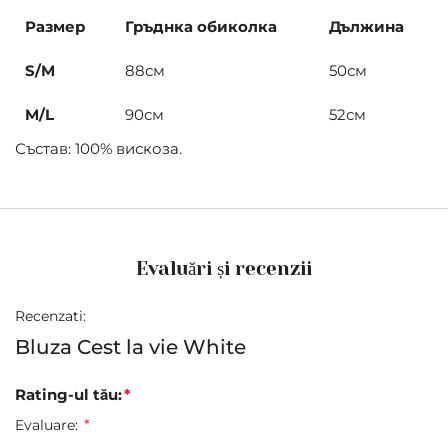
Размер
Гръднка обиколка
Дължина
S/M
88см
50см
M/L
90см
52см
Състав: 100% вискоза.
Evaluări și recenzii
Recenzati:
Bluza Cest la vie White
Rating-ul tău:
Evaluare: