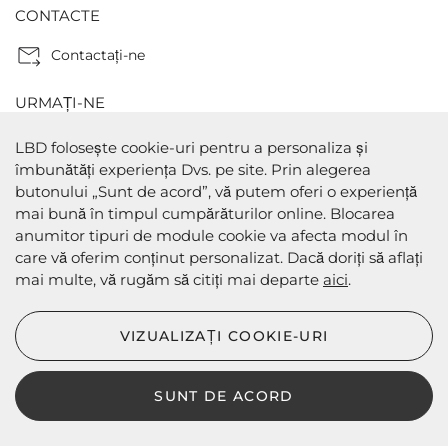
CONTACTE
Contactaţi-ne
URMAȚI-NE
LBD folosește cookie-uri pentru a personaliza și
îmbunătăți experiența Dvs. pe site. Prin alegerea
butonului „Sunt de acord”, vă putem oferi o experiență
METODE DE PLATA
mai bună în timpul cumpărăturilor online. Blocarea
anumitor tipuri de module cookie va afecta modul în
care vă oferim conținut personalizat. Dacă doriți să aflați
mai multe, vă rugăm să citiți mai departe
aici
.
METODE DE EXPEDIERE
VIZUALIZAȚI COOKIE-URI
SUNT DE ACORD
LBD © 2024 - Toate drepturile rezervate