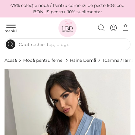
-75% colecție nouă / Pentru comenzi de peste 60€ cod:
BONUS pentru -10% suplimentar
meniul
Acasă
Modă pentru femei
Haine Damă
Toamna / Iarna
Skip
to
the
end
of
the
images
gallery