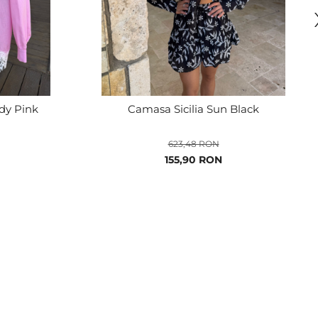
dy Pink
Camasa Sicilia Sun Black
623,48 RON
Pret
155,90 RON
special