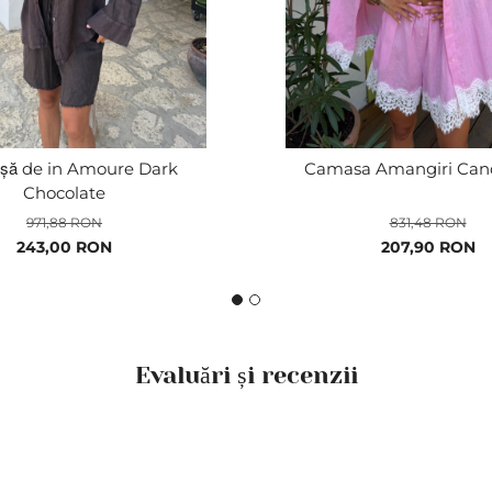
ă de in Amoure Dark
Camasa Amangiri Can
Chocolate
971,88 RON
831,48 RON
Pret
243,00 RON
Pret
207,90 RON
special
special
Evaluări și recenzii