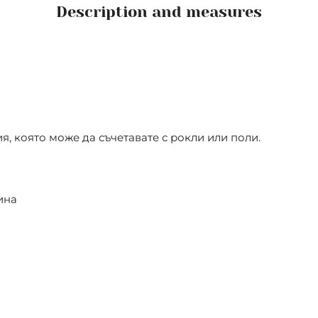
Description and measures
я, която може да съчетавате с рокли или поли.
ина