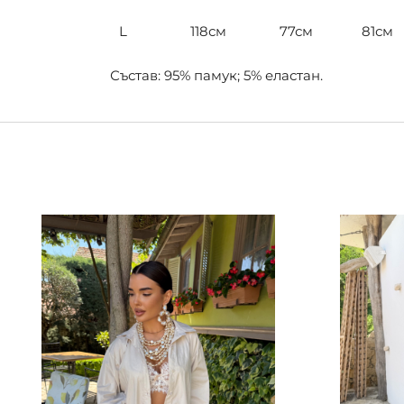
L
118см
77см
81см
Състав: 95% памук; 5% еластан.