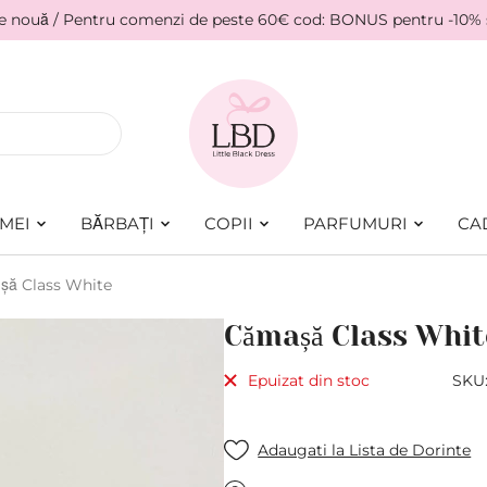
ie nouă / Pentru comenzi de peste 60€ cod: BONUS pentru -10%
MEI
BĂRBAȚI
COPII
PARFUMURI
CA
ă Class White
Cămașă Class Whit
Epuizat din stoc
SKU
Adaugati la Lista de Dorinte