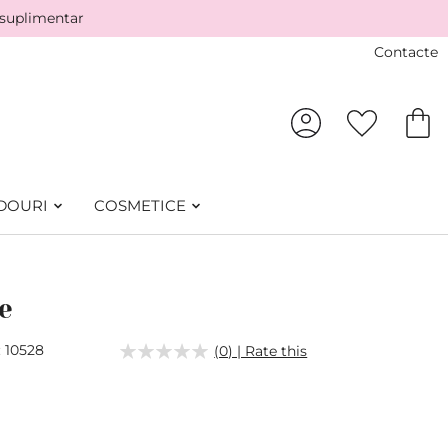
 suplimentar
Contacte
DOURI
COSMETICE
e
10528
(0) | Rate this