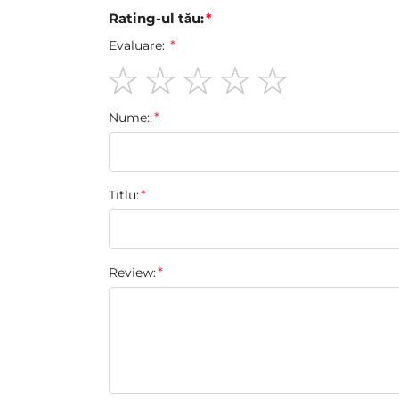
Rating-ul tău:
Evaluare:
1
2
3
4
5
Nume::
star
stars
stars
stars
stars
Titlu:
Review: