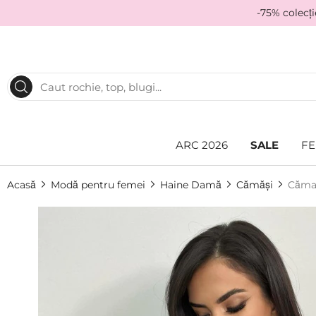
-75% colecț
ARC 2026
SALE
FE
Acasă
Modă pentru femei
Haine Damă
Cămăși
Cămaș
Skip
to
the
end
of
the
images