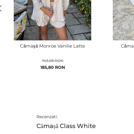
Cămașă Monroe Vanilie Latte
Cămaș
743,08 RON
Pret
185,80 RON
special
Recenzati:
Cămașă Class White