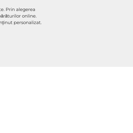
te. Prin alegerea
răturilor online.
METODE DE EXPEDIERE
ținut personalizat.