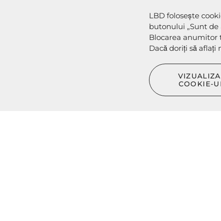
Contacte
LBD folosește cookie
Politica de conf
butonului „Sunt de 
Formular de re
Blocarea anumitor t
Dacă doriți să aflaț
DECLARAȚIE 
Folosim „Cooki
VIZUALIZA
Gestionarea „C
COOKIE-U
LBD © 2024 - Toate drepturile rezervate