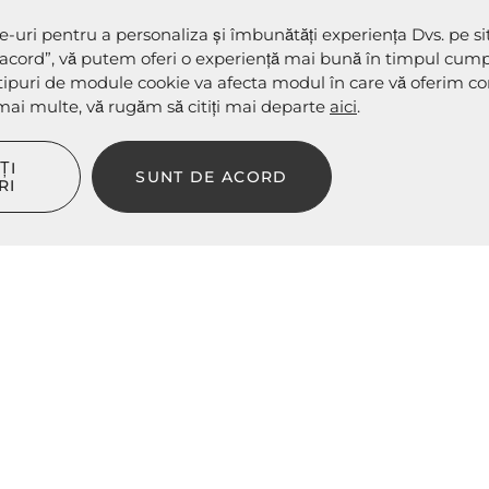
Contactaţi-ne
-uri pentru a personaliza și îmbunătăți experiența Dvs. pe si
idențialitate
URMAȚI-NE
acord”, vă putem oferi o experiență mai bună în timpul cumpă
turnare
ipuri de module cookie va afecta modul în care vă oferim con
i mai multe, vă rugăm să citiți mai departe
DE CONSIMȚĂMÂNT
aici
.
es”
ȚI
SUNT DE ACORD
ookies”
RI
Magazin online de