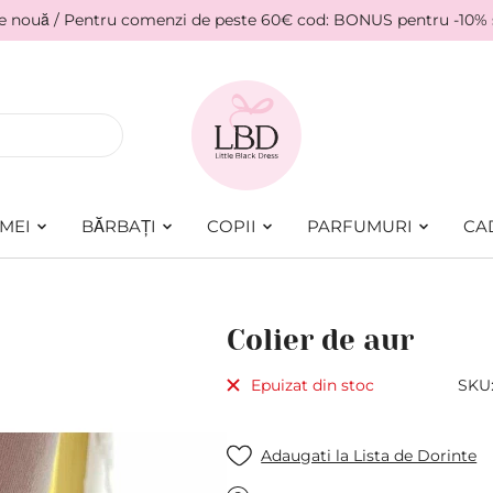
ie nouă / Pentru comenzi de peste 60€ cod: BONUS pentru -10%
MEI
BĂRBAȚI
COPII
PARFUMURI
CA
Colier de aur
Epuizat din stoc
SKU
Adaugati la Lista de Dorinte