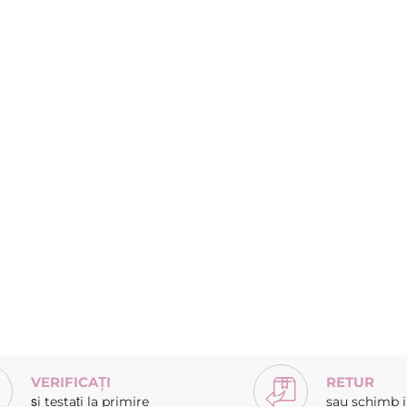
VERIFICAȚI
RETUR
și testați la primire
sau schimb in