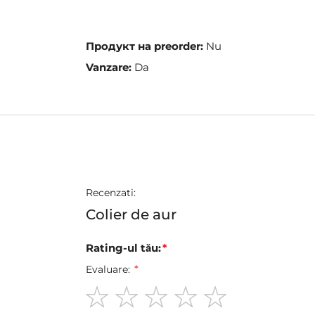
the
images
gallery
Продукт на preorder:
Nu
Vanzare:
Da
Recenzati:
Colier de aur
Rating-ul tău:
Evaluare:
1
2
3
4
5