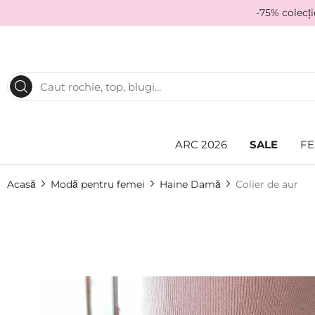
-75% colecț
ARC 2026
SALE
FE
Acasă
Modă pentru femei
Haine Damă
Colier de aur
Skip
to
the
end
of
the
images