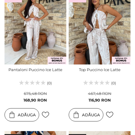
Pantaloni Puccino Ice Latte
Top Puccino Ice Latte
(0)
(0)
675,48 RON
467,48 RON
Pret
Pret
168,90 RON
116,90 RON
special
special
ADĂUGA
ADĂUGA