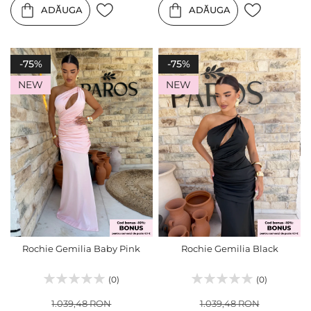
ADĂUGA
ADĂUGA
-75%
-75%
NEW
NEW
Rochie Gemilia Baby Pink
Rochie Gemilia Black
(0)
(0)
1.039,48 RON
1.039,48 RON