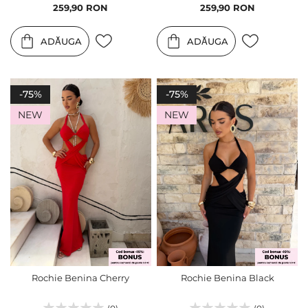
Pret
Pret
259,90 RON
259,90 RON
special
special
ADĂUGA
ADĂUGA
-75%
-75%
NEW
NEW
Rochie Benina Cherry
Rochie Benina Black