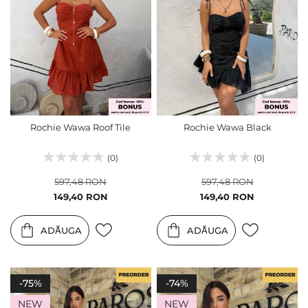
Rochie Wawa Roof Tile
Rochie Wawa Black
(0)
(0)
597,48 RON
597,48 RON
Pret
Pret
149,40 RON
149,40 RON
special
special
ADĂUGA
ADĂUGA
-75%
-74%
NEW
NEW