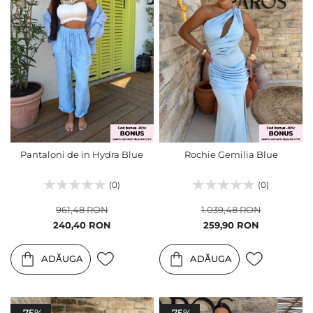
Pantaloni de in Hydra Blue
Rochie Gemilia Blue
(0)
(0)
961,48 RON
1.039,48 RON
Pret
Pret
240,40 RON
259,90 RON
special
special
ADĂUGA
ADĂUGA
-75%
-75%