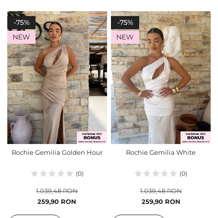
-75%
-75%
NEW
NEW
Rochie Gemilia Golden Hour
Rochie Gemilia White
(0)
(0)
1.039,48 RON
1.039,48 RON
Pret
Pret
259,90 RON
259,90 RON
special
special