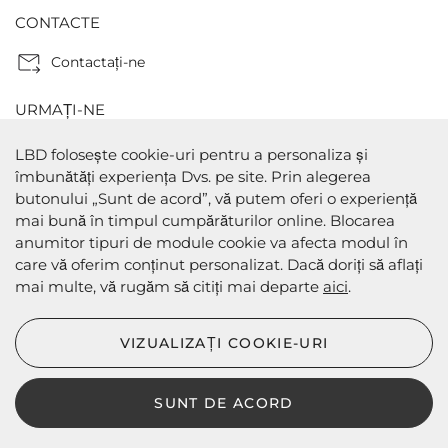
CONTACTE
Contactaţi-ne
URMAȚI-NE
LBD folosește cookie-uri pentru a personaliza și
îmbunătăți experiența Dvs. pe site. Prin alegerea
butonului „Sunt de acord”, vă putem oferi o experiență
METODE DE PLATA
mai bună în timpul cumpărăturilor online. Blocarea
anumitor tipuri de module cookie va afecta modul în
care vă oferim conținut personalizat. Dacă doriți să aflați
mai multe, vă rugăm să citiți mai departe
aici
.
METODE DE EXPEDIERE
VIZUALIZAȚI COOKIE-URI
SUNT DE ACORD
LBD © 2024 - Toate drepturile rezervate