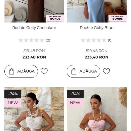
Rochie Golly Chocolate
Rochie Golly Blue
(0)
(0)
519,48 RON
519,48 RON
Pret
Pret
233,48 RON
233,48 RON
special
special
ADĂUGA
ADĂUGA
-74%
-74%
NEW
NEW