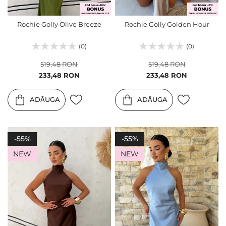
Rochie Golly Olive Breeze
Rochie Golly Golden Hour
(0)
(0)
519,48 RON
519,48 RON
Pret
Pret
233,48 RON
233,48 RON
special
special
ADĂUGA
ADĂUGA
-55%
-55%
NEW
NEW