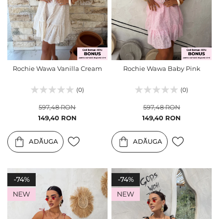
Rochie Wawa Vanilla Cream
Rochie Wawa Baby Pink
(0)
(0)
597,48 RON
597,48 RON
Pret
Pret
149,40 RON
149,40 RON
special
special
ADĂUGA
ADĂUGA
-74%
-74%
NEW
NEW