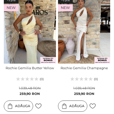
NEW
NEW
Rochie Gemilia Butter Yellow
Rochie Gemilia Champagne
(0)
(0)
1.039,48 RON
1.039,48 RON
Pret
Pret
259,90 RON
259,90 RON
special
special
ADĂUGA
ADĂUGA