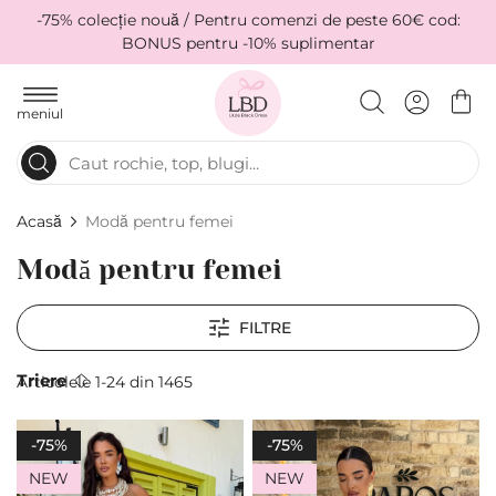
-75% colecție nouă / Pentru comenzi de peste 60€ cod:
BONUS pentru -10% suplimentar
meniul
Acasă
Modă pentru femei
Modă pentru femei
FILTRE
Тriere
Articolele
1
-
24
din
1465
-75%
-75%
NEW
NEW