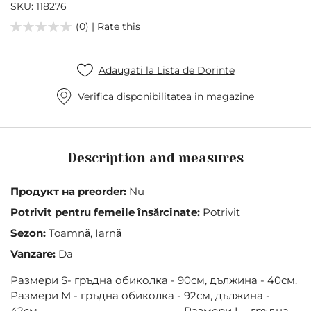
of
SKU
118276
the
(0) | Rate this
images
gallery
Adaugati la Lista de Dorinte
Verifica disponibilitatea in magazine
Description and measures
Продукт на preorder:
Nu
Potrivit pentru femeile însărcinate:
Potrivit
Sezon:
Toamnă, Iarnă
Vanzare:
Da
Размери S- гръдна обиколка - 90см, дължина - 40см.
Размери M - гръдна обиколка - 92см, дължина -
42см. Размери L - гръдна