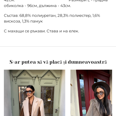
обиколка - 96см, дължина - 43см.
Състав: 68,8% полиуретан, 28,3% полиестер, 1,6%
вискоза, 1,3% памук
С махащи се ръкави. Става и на елек.
S-ar putea să vă placă și dumneavoastră