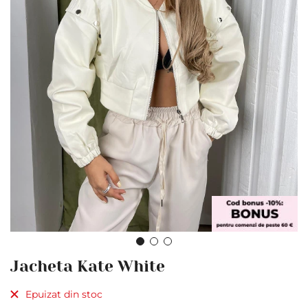
Skip
Jacheta Kate White
to
the
Epuizat din stoc
beginning