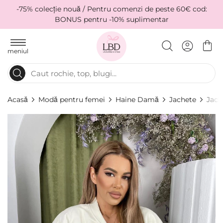
-75% colecție nouă / Pentru comenzi de peste 60€ cod:
BONUS pentru -10% suplimentar
meniul
Acasă
Modă pentru femei
Haine Damă
Jachete
Jach
Skip
to
the
end
of
the
images
gallery