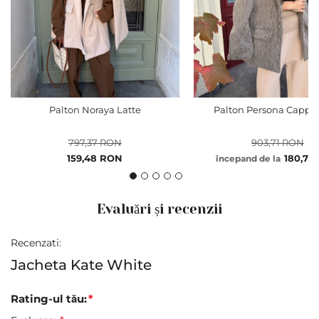
Palton Noraya Latte
Palton Persona Cappu
797,37 RON
903,71 RON
Pret
159,48 RON
180,75
începand de la
special
Evaluări și recenzii
Recenzati:
Jacheta Kate White
Rating-ul tău: