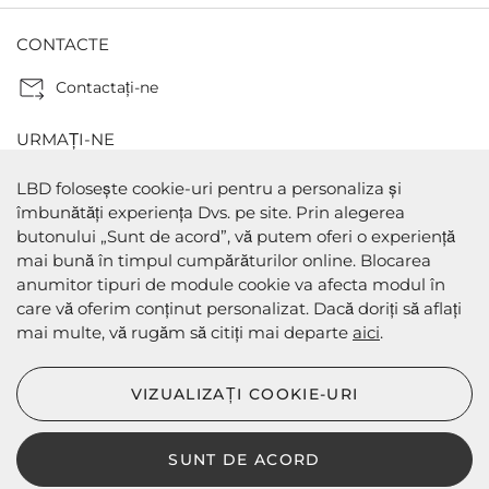
CONTACTE
Contactaţi-ne
URMAȚI-NE
LBD folosește cookie-uri pentru a personaliza și
îmbunătăți experiența Dvs. pe site. Prin alegerea
butonului „Sunt de acord”, vă putem oferi o experiență
METODE DE PLATA
mai bună în timpul cumpărăturilor online. Blocarea
anumitor tipuri de module cookie va afecta modul în
care vă oferim conținut personalizat. Dacă doriți să aflați
mai multe, vă rugăm să citiți mai departe
aici
.
METODE DE EXPEDIERE
VIZUALIZAȚI COOKIE-URI
SUNT DE ACORD