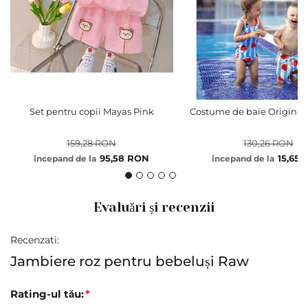
Set pentru copii Mayas Pink
Costume de baie Original
159,28 RON
130,26 RON
95,58 RON
15,65
începand de la
începand de la
Evaluări și recenzii
Recenzati:
Jambiere roz pentru bebeluși Raw
Rating-ul tău: