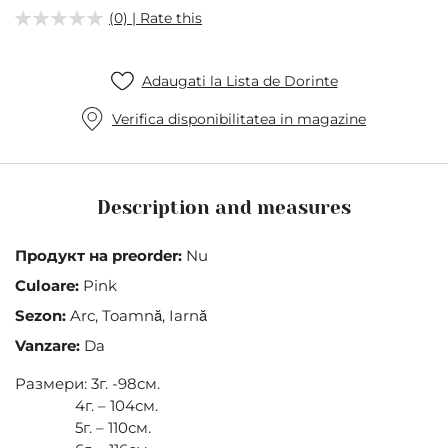
the
(0) | Rate this
images
gallery
Adaugati la Lista de Dorinte
Verifica disponibilitatea in magazine
Description and measures
Продукт на preorder:
Nu
Culoare:
Pink
Sezon:
Arc, Toamnă, Iarnă
Vanzare:
Da
Размери: 3г. -98см.
4г. – 104см.
5г. – 110см.