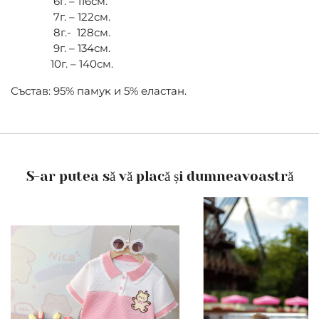
6г. – 116см.
7г. – 122см.
8г.- 128см.
9г. – 134см.
10г. – 140см.
Състав: 95% памук и 5% еластан.
S-ar putea să vă placă și dumneavoastră