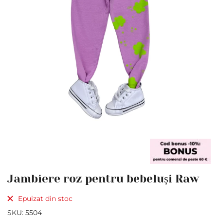
Skip
Jambiere roz pentru bebeluși Raw
to
the
Epuizat din stoc
beginning
of
SKU
5504