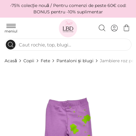
-75% colecție nouă / Pentru comenzi de peste 60€ cod:
BONUS pentru -10% suplimentar
meniul
Acasă
Copii
Fete
Pantaloni și blugi
Jambiere roz pen
Skip
to
the
end
of
the
images
gallery