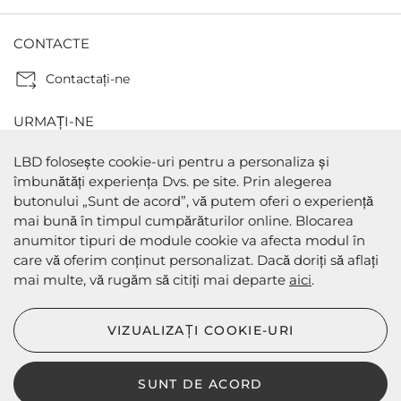
CONTACTE
Contactaţi-ne
URMAȚI-NE
LBD folosește cookie-uri pentru a personaliza și
îmbunătăți experiența Dvs. pe site. Prin alegerea
butonului „Sunt de acord”, vă putem oferi o experiență
METODE DE PLATA
mai bună în timpul cumpărăturilor online. Blocarea
anumitor tipuri de module cookie va afecta modul în
care vă oferim conținut personalizat. Dacă doriți să aflați
mai multe, vă rugăm să citiți mai departe
aici
.
METODE DE EXPEDIERE
VIZUALIZAȚI COOKIE-URI
SUNT DE ACORD