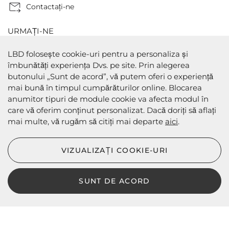
Contactaţi-ne
URMAȚI-NE
LBD folosește cookie-uri pentru a personaliza și
îmbunătăți experiența Dvs. pe site. Prin alegerea
butonului „Sunt de acord”, vă putem oferi o experiență
METODE DE PLATA
mai bună în timpul cumpărăturilor online. Blocarea
anumitor tipuri de module cookie va afecta modul în
care vă oferim conținut personalizat. Dacă doriți să aflați
mai multe, vă rugăm să citiți mai departe
aici
.
METODE DE EXPEDIERE
VIZUALIZAȚI COOKIE-URI
SUNT DE ACORD
LBD © 2024 - Toate drepturile rezervate
Magazin online de