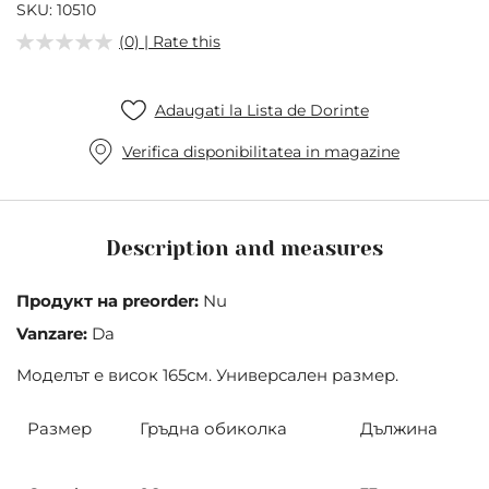
of
SKU
10510
the
(0) | Rate this
images
gallery
Adaugati la Lista de Dorinte
Verifica disponibilitatea in magazine
Description and measures
Продукт на preorder:
Nu
Vanzare:
Da
Моделът е висок 165см. Универсален размер.
Размер
Гръдна обиколка
Дължина