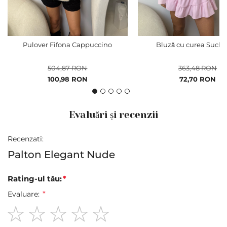
Pulover Fifona Cappuccino
Bluză cu curea Such 
504,87 RON
363,48 RON
Pret
Pret
100,98 RON
72,70 RON
special
special
Evaluări și recenzii
Recenzati:
Palton Elegant Nude
Rating-ul tău:
Evaluare:
1
2
3
4
5