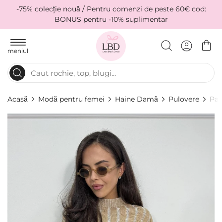
-75% colecție nouă / Pentru comenzi de peste 60€ cod:
BONUS pentru -10% suplimentar
meniul
Acasă
Modă pentru femei
Haine Damă
Pulovere
Pal
Skip
to
the
end
of
the
images
gallery