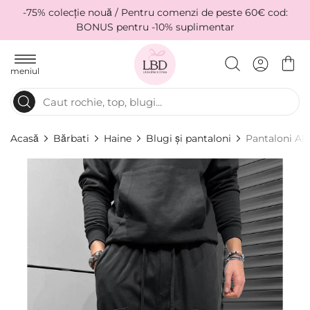
-75% colecție nouă / Pentru comenzi de peste 60€ cod:
BONUS pentru -10% suplimentar
meniul
Acasă
Bărbati
Haine
Blugi și pantaloni
Pantaloni Al
Skip
to
the
end
of
the
images
gallery