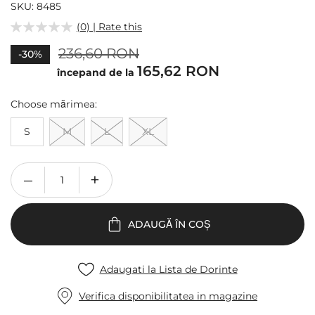
of
SKU
8485
the
(0) | Rate this
images
gallery
236,60 RON
-30%
165,62 RON
începand de la
Choose
mărimea
S
M
L
XL
ADAUGĂ ÎN COȘ
Adaugati la Lista de Dorinte
Verifica disponibilitatea in magazine