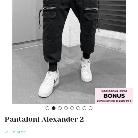
Skip
Pantaloni Alexander 2
to
the
În stoc
beginning