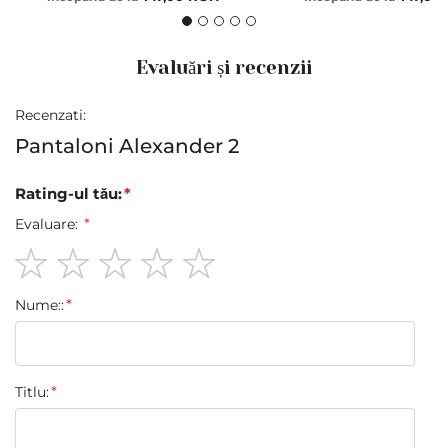
Evaluări și recenzii
Recenzati:
Pantaloni Alexander 2
Rating-ul tău:
Evaluare:
1
2
3
4
5
Nume::
star
stars
stars
stars
stars
Titlu: