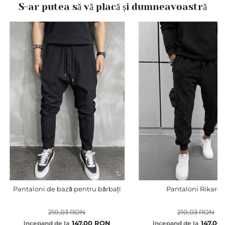
S-ar putea să vă placă și dumneavoastră
Pantaloni de bază pentru bărbați
Pantaloni Rikard
210,03 RON
210,03 RON
147,00 RON
147,00
începand de la
începand de la