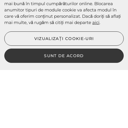
mai bună în timpul cumpărăturilor online. Blocarea
anumitor tipuri de module cookie va afecta modul în
care vă oferim conținut personalizat. Dacă doriți să aflați
mai multe, vă rugăm să citiți mai departe
aici
.
METODE DE EXPEDIERE
VIZUALIZAȚI COOKIE-URI
SUNT DE ACORD
LBD © 2024 - Toate drepturile rezervate
Magazin online de