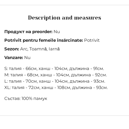
Description and measures
Продукт на preorder:
Nu
Potrivit pentru femeile însărcinate:
Potrivit
Sezon:
Arc, Toamnă, Iarnă
Vanzare:
Nu
S: талия - 66см, ханш - 104см, дължина - 91см.
М: талия - 68см, ханш - 104см, дължина - 92см.
L: талия - 70см, ханш - 104см, дължина - 93см.
XL: талия - 72см, ханш - 108см, дължина - 93см.
Състав: 100% памук