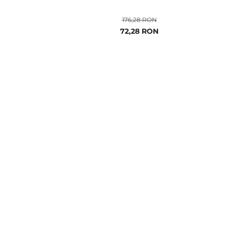
176,28 RON
Pret
72,28 RON
special