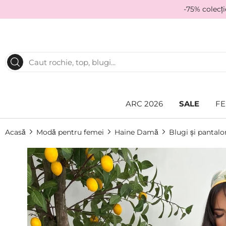
-75% colecț
ARC 2026
SALE
FE
Acasă
Modă pentru femei
Haine Damă
Blugi și pantalo
Skip
to
the
end
of
the
images