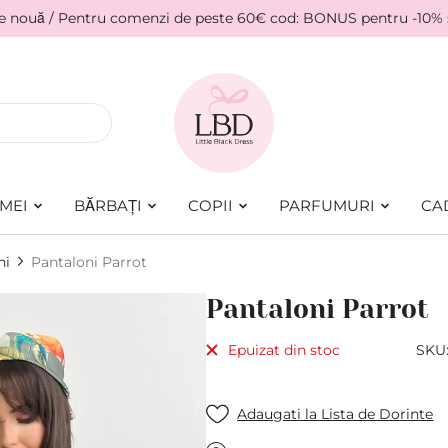
ie nouă / Pentru comenzi de peste 60€ cod: BONUS pentru -10%
MEI
BĂRBAȚI
COPII
PARFUMURI
CA
ni
Pantaloni Parrot
Pantaloni Parrot
Epuizat din stoc
SKU
Adaugati la Lista de Dorinte