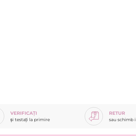
VERIFICAȚI
RETUR
și testați la primire
sau schimb in