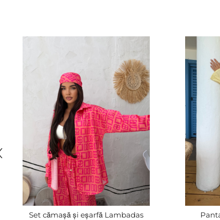
Set cămașă și eșarfă Lambadas
Panta