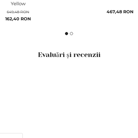
Yellow
467,48 RON
649,48 RON
Pret
162,40 RON
special
Evaluări și recenzii