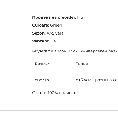
the
images
gallery
Продукт на preorder:
Nu
Culoare:
Green
Sezon:
Arc, Vară
Vanzare:
Da
Моделът е висок 165см. Универсален раз
Размер
Талия
one size
от 74см - разпъва се
Състав: 100% полиестер.