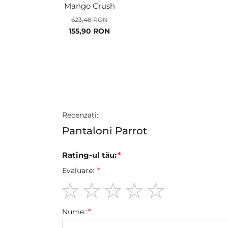
Mango Crush
623,48 RON
Pret
155,90 RON
special
Recenzati:
Pantaloni Parrot
Rating-ul tău:
Evaluare:
1
2
3
4
5
Nume::
star
stars
stars
stars
stars