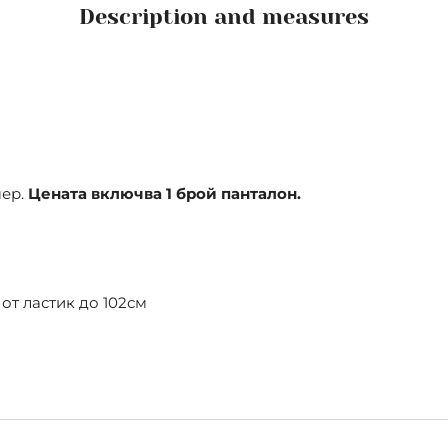
Description and measures
мер.
Цената включва 1 брой панталон.
 от ластик до 102см