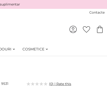
 suplimentar
Contacte
DOURI
COSMETICE
9531
(0) | Rate this