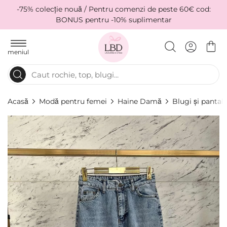
-75% colecție nouă / Pentru comenzi de peste 60€ cod:
BONUS pentru -10% suplimentar
meniul
Acasă
Modă pentru femei
Haine Damă
Blugi și pantal
Skip
to
the
end
of
the
images
gallery