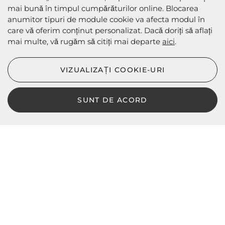
mai bună în timpul cumpărăturilor online. Blocarea
anumitor tipuri de module cookie va afecta modul în
care vă oferim conținut personalizat. Dacă doriți să aflați
mai multe, vă rugăm să citiți mai departe
aici
.
METODE DE EXPEDIERE
VIZUALIZAȚI COOKIE-URI
SUNT DE ACORD
LBD © 2024 - Toate drepturile rezervate
Magazin online de