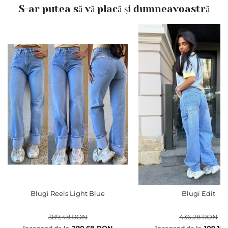
S-ar putea să vă placă și dumneavoastră
Blugi Reels Light Blue
Blugi Edit
389,48 RON
436,28 RON
290,68 RON
109,10