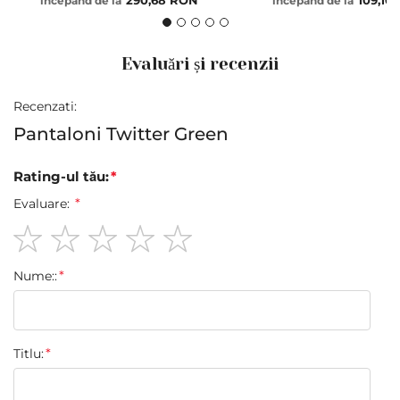
începand de la
începand de la
Evaluări și recenzii
Recenzati:
Pantaloni Twitter Green
Rating-ul tău:
Evaluare:
1
2
3
4
5
Nume::
star
stars
stars
stars
stars
Titlu: