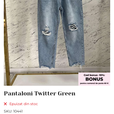
Skip
Pantaloni Twitter Green
to
the
Epuizat din stoc
beginning
of
SKU
10441