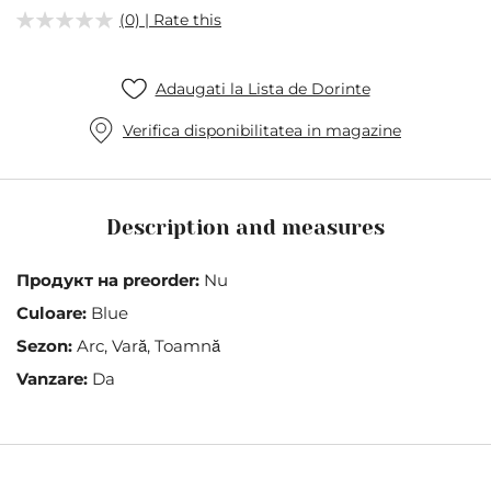
the
(0) | Rate this
images
gallery
Adaugati la Lista de Dorinte
Verifica disponibilitatea in magazine
Description and measures
Продукт на preorder:
Nu
Culoare:
Blue
Sezon:
Arc, Vară, Toamnă
Vanzare:
Da