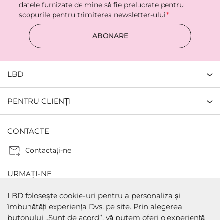
datele furnizate de mine să fie prelucrate pentru
scopurile pentru trimiterea newsletter-ului
ABONARE
LBD
PENTRU CLIENȚI
CONTACTE
Contactaţi-ne
URMAȚI-NE
LBD folosește cookie-uri pentru a personaliza și
îmbunătăți experiența Dvs. pe site. Prin alegerea
butonului „Sunt de acord”, vă putem oferi o experiență
METODE DE PLATA