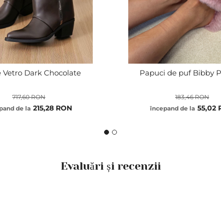
 Vetro Dark Chocolate
Papuci de puf Bibby 
717,60 RON
183,46 RON
215,28 RON
55,02
pand de la
începand de la
Evaluări și recenzii