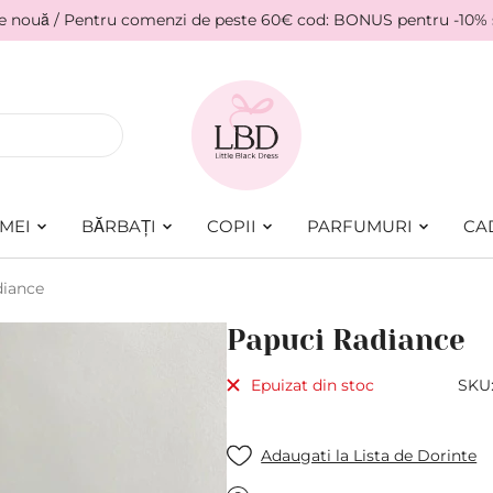
ie nouă / Pentru comenzi de peste 60€ cod: BONUS pentru -10%
MEI
BĂRBAȚI
COPII
PARFUMURI
CA
diance
Papuci Radiance
Epuizat din stoc
SKU
Adaugati la Lista de Dorinte