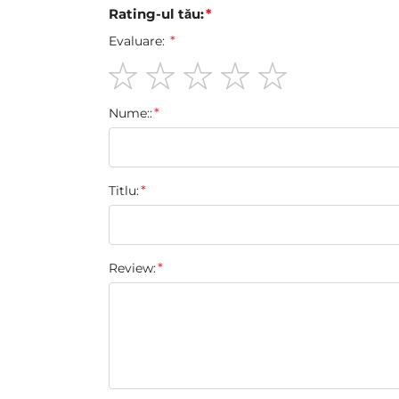
Rating-ul tău:
Evaluare:
1
2
3
4
5
Nume::
star
stars
stars
stars
stars
Titlu:
Review: