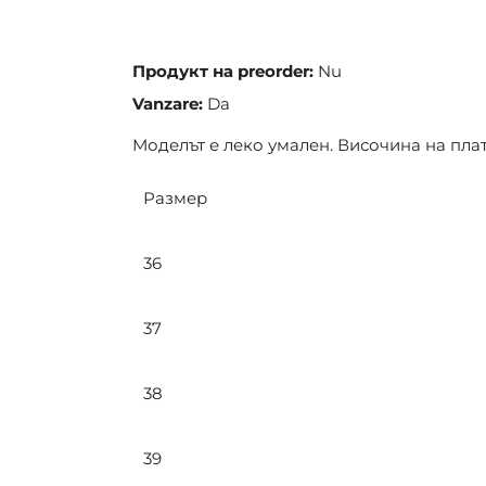
the
images
gallery
Продукт на preorder:
Nu
Vanzare:
Da
Моделът е леко умален. Височина на плат
Размер
36
37
38
39