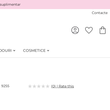
 suplimentar
Contacte
DOURI
COSMETICE
9255
(0) | Rate this