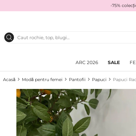
-75% colecț
ARC 2026
SALE
FE
Acasă
Modă pentru femei
Pantofii
Papuci
Papuci Ra
Skip
to
the
end
of
the
images