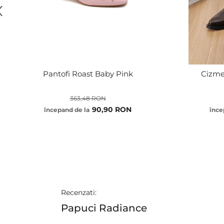
Pantofi Roast Baby Pink
Cizme
363,48 RON
90,90 RON
începand de la
înce
Recenzati:
Papuci Radiance