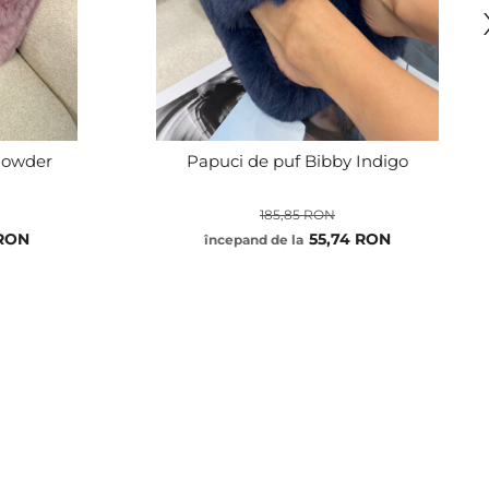
Powder
Papuci de puf Bibby Indigo
185,85 RON
 RON
55,74 RON
începand de la