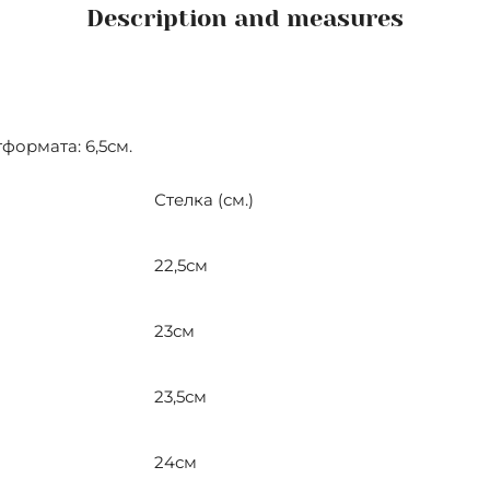
Description and measures
формата: 6,5см.
Стелка (см.)
22,5см
23см
23,5см
24см