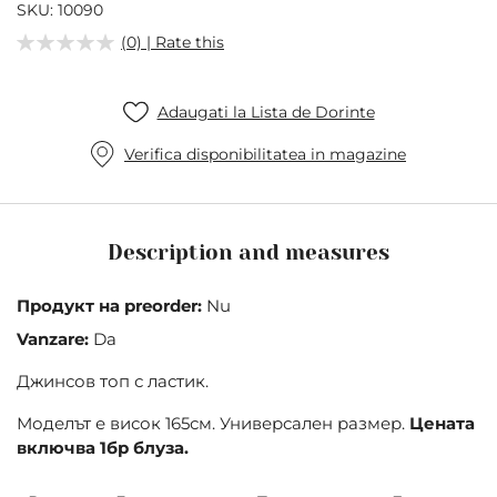
of
SKU
10090
the
(0) | Rate this
images
gallery
Adaugati la Lista de Dorinte
Verifica disponibilitatea in magazine
Description and measures
Продукт на preorder:
Nu
Vanzare:
Da
Джинсов топ с ластик.
Моделът е висок 165см. Универсален размер.
Цената
включва 1бр блуза.