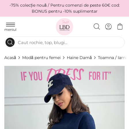
-75% colecție nouă / Pentru comenzi de peste 60€ cod:
BONUS pentru -10% suplimentar
meniul
Acasă
Modă pentru femei
Haine Damă
Toamna / Iarna
Skip
to
the
end
of
the
images
gallery