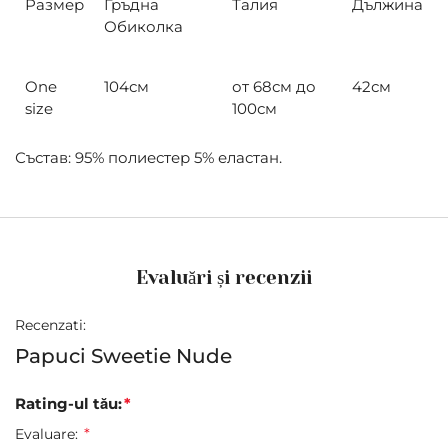
Размер
Гръдна
Талия
Дължина
Обиколка
One
104см
от 68см до
42см
size
100см
Състав: 95% полиестер 5% еластан.
Evaluări și recenzii
Recenzati:
Papuci Sweetie Nude
Rating-ul tău:
Evaluare: