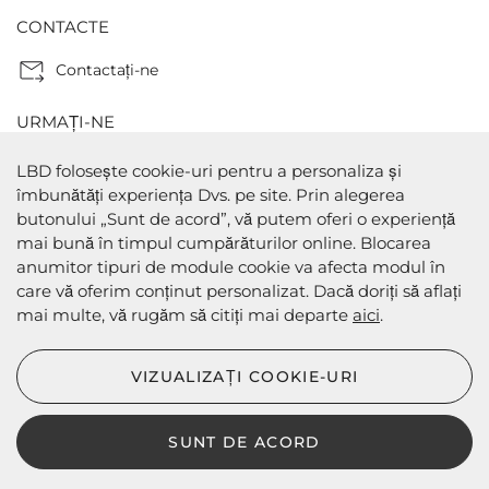
CONTACTE
Contactaţi-ne
URMAȚI-NE
LBD folosește cookie-uri pentru a personaliza și
îmbunătăți experiența Dvs. pe site. Prin alegerea
butonului „Sunt de acord”, vă putem oferi o experiență
METODE DE PLATA
mai bună în timpul cumpărăturilor online. Blocarea
anumitor tipuri de module cookie va afecta modul în
care vă oferim conținut personalizat. Dacă doriți să aflați
mai multe, vă rugăm să citiți mai departe
aici
.
METODE DE EXPEDIERE
VIZUALIZAȚI COOKIE-URI
SUNT DE ACORD
LBD © 2024 - Toate drepturile rezervate