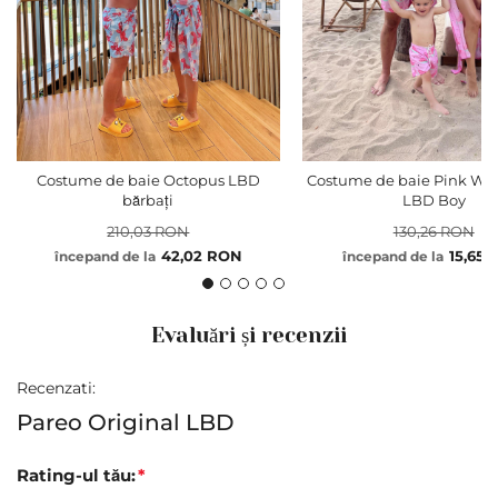
Costume de baie Octopus LBD
Costume de baie Pink Wa
bărbați
LBD Boy
210,03 RON
130,26 RON
42,02 RON
15,65
începand de la
începand de la
Evaluări și recenzii
Recenzati:
Pareo Original LBD
Rating-ul tău: