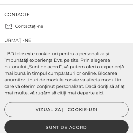
CONTACTE
Contactaţi-ne
URMAȚI-NE
LBD folosește cookie-uri pentru a personaliza și
îmbunătăți experiența Dvs. pe site. Prin alegerea
butonului „Sunt de acord”, vă putem oferi o experiență
METODE DE PLATA
mai bună în timpul cumpărăturilor online. Blocarea
anumitor tipuri de module cookie va afecta modul în
care vă oferim conținut personalizat. Dacă doriți să aflați
mai multe, vă rugăm să citiți mai departe
aici
.
METODE DE EXPEDIERE
VIZUALIZAȚI COOKIE-URI
SUNT DE ACORD