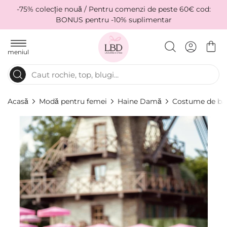
-75% colecție nouă / Pentru comenzi de peste 60€ cod:
BONUS pentru -10% suplimentar
meniul
Acasă
Modă pentru femei
Haine Damă
Costume de ba
Skip
to
the
end
of
the
images
gallery