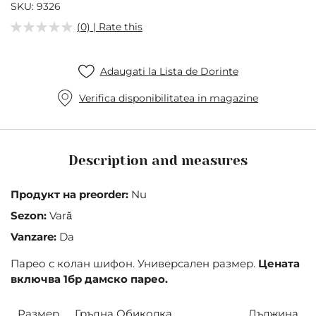
of
SKU
9326
the
(0) | Rate this
images
gallery
Adaugati la Lista de Dorinte
Verifica disponibilitatea in magazine
Description and measures
Продукт на preorder:
Nu
Sezon:
Vară
Vanzare:
Da
Парео с колан шифон. Универсален размер.
Цената
включва 1бр дамско парео.
Размер
Гръдна Обиколка
Дължина