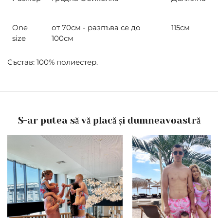
One
от 70см - разпъва се до
115см
size
100см
Състав: 100% полиестер.
S-ar putea să vă placă și dumneavoastră