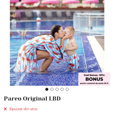
Skip
Pareo Original LBD
to
the
Epuizat din stoc
beginning