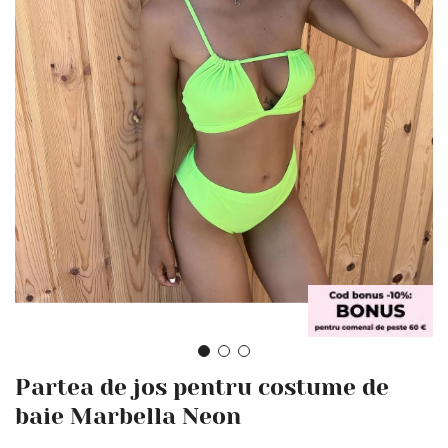
Skip
Partea de jos pentru costume de
to
the
baie Marbella Neon
beginning