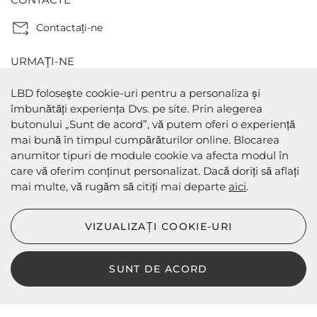
Contactaţi-ne
URMAȚI-NE
LBD folosește cookie-uri pentru a personaliza și
îmbunătăți experiența Dvs. pe site. Prin alegerea
butonului „Sunt de acord”, vă putem oferi o experiență
METODE DE PLATA
mai bună în timpul cumpărăturilor online. Blocarea
anumitor tipuri de module cookie va afecta modul în
care vă oferim conținut personalizat. Dacă doriți să aflați
mai multe, vă rugăm să citiți mai departe
aici
.
METODE DE EXPEDIERE
VIZUALIZAȚI COOKIE-URI
SUNT DE ACORD
LBD © 2024 - Toate drepturile rezervate
Magazin online de