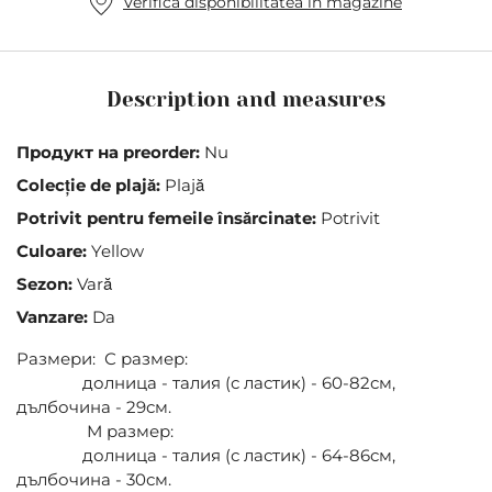
Verifica disponibilitatea in magazine
Description and measures
Продукт на preorder:
Nu
Colecție de plajă:
Plajă
Potrivit pentru femeile însărcinate:
Potrivit
Culoare:
Yellow
Sezon:
Vară
Vanzare:
Da
Размери: С размер:
долница - талия (с ластик) - 60-82см,
дълбочина - 29см.
М размер:
долница - талия (с ластик) - 64-86см,
дълбочина - 30см.