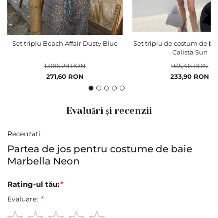
Set triplu Beach Affair Dusty Blue
Set triplu de costum de bai
Calista Sun
1.086,28 RON
935,48 RON
Pret
Pret
271,60 RON
233,90 RON
special
special
Evaluări și recenzii
Recenzati:
Partea de jos pentru costume de baie
Marbella Neon
Rating-ul tău:
Evaluare: