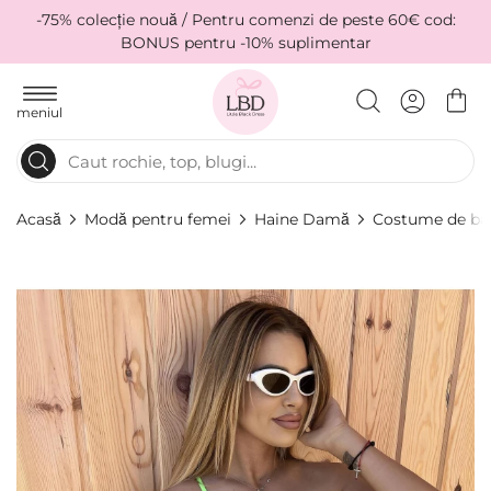
-75% colecție nouă / Pentru comenzi de peste 60€ cod:
BONUS pentru -10% suplimentar
meniul
Acasă
Modă pentru femei
Haine Damă
Costume de ba
Skip
to
the
end
of
the
images
gallery