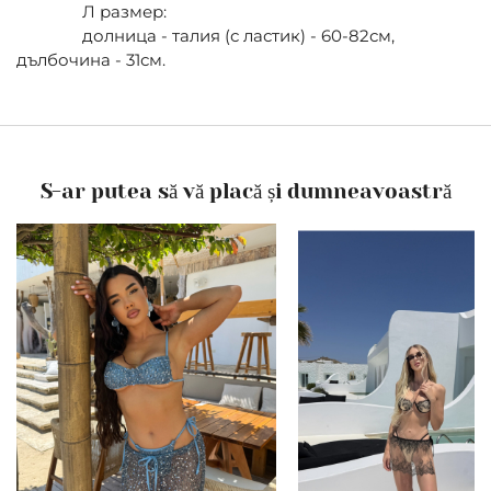
Л размер:
долница - талия (с ластик) - 60-82см,
дълбочина - 31см.
S-ar putea să vă placă și dumneavoastră