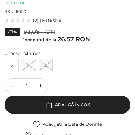
of
În stoc
the
SKU
6650
images
(0) | Rate this
gallery
93,08 RON
-71%
26,57 RON
începand de la
Choose
mărimea
S
M
L
ADAUGĂ ÎN COȘ
Adaugati la Lista de Dorinte