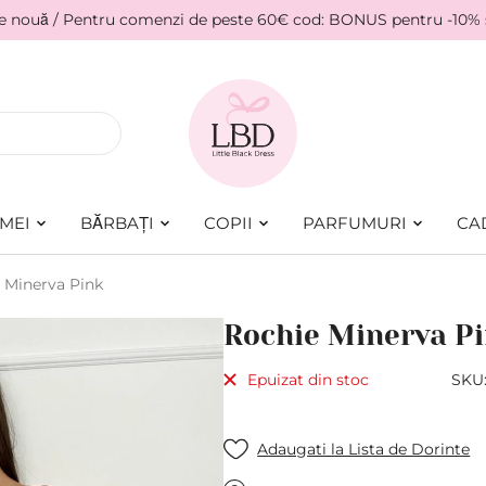
ie nouă / Pentru comenzi de peste 60€ cod: BONUS pentru -10%
MEI
BĂRBAȚI
COPII
PARFUMURI
CA
 Minerva Pink
Rochie Minerva P
Epuizat din stoc
SKU
Adaugati la Lista de Dorinte