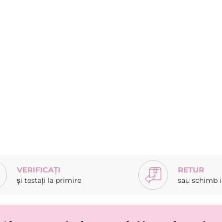
VERIFICAȚI
RETUR
și testați la primire
sau schimb in