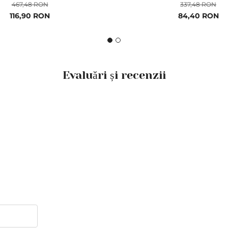
467,48 RON
337,48 RON
Pret
116,90 RON
Pret
84,40 RON
special
special
Evaluări și recenzii