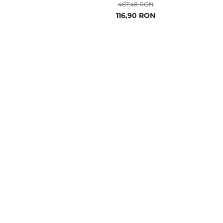
467,48 RON
Pret
116,90 RON
special