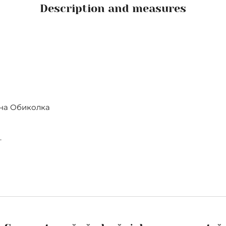
Description and measures
на Обиколка
.