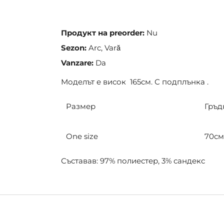
the
images
gallery
Продукт на preorder:
Nu
Sezon:
Arc, Vară
Vanzare:
Da
Моделът е висок 165см. С подплънка .
Размер
Гръд
One size
70см
Съставав: 97% полиестер, 3% сандекс