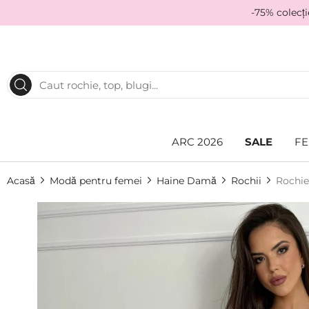
-75% colecț
ARC 2026
SALE
FE
Acasă
Modă pentru femei
Haine Damă
Rochii
Rochie
Skip
to
the
end
of
the
images