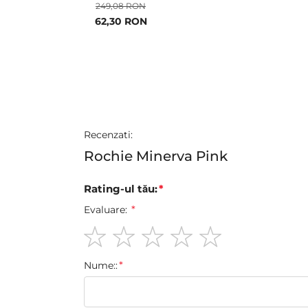
249,08 RON
Pret
62,30 RON
special
Recenzati:
Rochie Minerva Pink
Rating-ul tău:
Evaluare:
1
2
3
4
5
Nume::
star
stars
stars
stars
stars