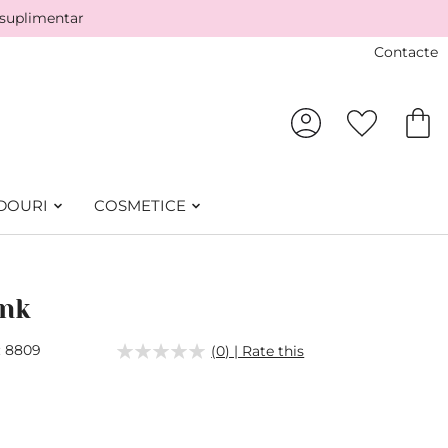
 suplimentar
Contacte
DOURI
COSMETICE
ink
8809
(0) | Rate this