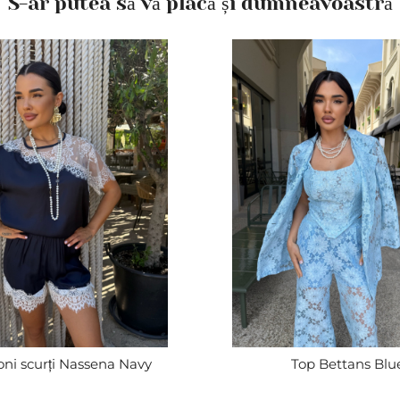
S-ar putea să vă placă și dumneavoastră
oni scurți Nassena Navy
Top Bettans Blu