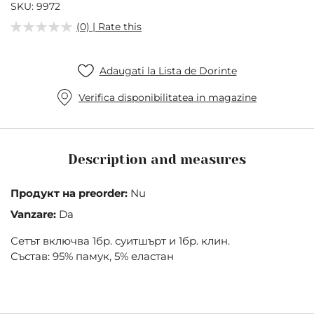
of
SKU
9972
the
(0) | Rate this
images
gallery
Adaugati la Lista de Dorinte
Verifica disponibilitatea in magazine
Description and measures
Продукт на preorder:
Nu
Vanzare:
Da
Сетът включва 1бр. суитшърт и 1бр. клин.
Състав: 95% памук, 5% еластан