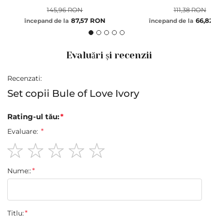
145,96 RON
111,38 RON
87,57 RON
66,82
începand de la
începand de la
Evaluări și recenzii
Recenzati:
Set copii Bule of Love Ivory
Rating-ul tău:
Evaluare:
1
2
3
4
5
Nume::
star
stars
stars
stars
stars
Titlu: