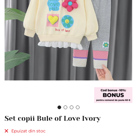
Skip
Set copii Bule of Love Ivory
to
the
Epuizat din stoc
beginning