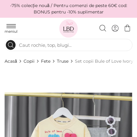
-75% colecție nouă / Pentru comenzi de peste 60€ cod:
BONUS pentru -10% suplimentar
meniul
Acasă
Copii
Fete
Truse
Set copii Bule of Love Ivory
Skip
to
the
end
of
the
images
gallery