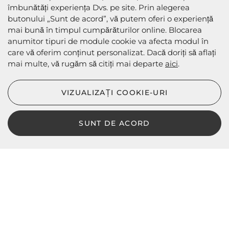
îmbunătăți experiența Dvs. pe site. Prin alegerea
butonului „Sunt de acord”, vă putem oferi o experiență
METODE DE PLATA
mai bună în timpul cumpărăturilor online. Blocarea
anumitor tipuri de module cookie va afecta modul în
care vă oferim conținut personalizat. Dacă doriți să aflați
mai multe, vă rugăm să citiți mai departe
aici
.
METODE DE EXPEDIERE
VIZUALIZAȚI COOKIE-URI
SUNT DE ACORD
LBD © 2024 - Toate drepturile rezervate
Magazin online de