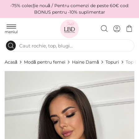
-75% colecție nouă / Pentru comenzi de peste 60€ cod:
BONUS pentru -10% suplimentar
meniul
Acasă
Modă pentru femei
Haine Damă
Topuri
Top Ce
Skip
to
the
end
of
the
images
gallery