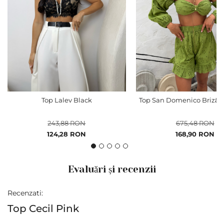
Top Lalev Black
Top San Domenico Briză d
243,88 RON
675,48 RON
Pret
Pret
124,28 RON
168,90 RON
special
special
Evaluări și recenzii
Recenzati:
Top Cecil Pink