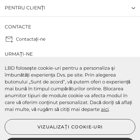
PENTRU CLIENȚI
CONTACTE
Contactaţi-ne
URMAȚI-NE
LBD folosește cookie-uri pentru a personaliza și
îmbunătăți experiența Dvs. pe site. Prin alegerea
butonului „Sunt de acord”, vă putem oferi o experiență
METODE DE PLATA
mai bună în timpul cumpărăturilor online. Blocarea
anumitor tipuri de module cookie va afecta modul în
care vă oferim conținut personalizat. Dacă doriți să aflați
mai multe, vă rugăm să citiți mai departe
aici
.
METODE DE EXPEDIERE
VIZUALIZAȚI COOKIE-URI