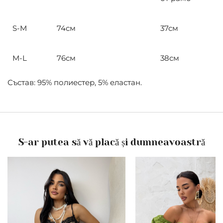
S-M
74см
37см
M-L
76см
38см
Състав: 95% полиестер, 5% еластан.
S-ar putea să vă placă și dumneavoastră