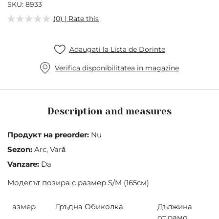
of
SKU
8933
the
(0) | Rate this
images
gallery
Adaugati la Lista de Dorinte
Verifica disponibilitatea in magazine
Description and measures
Продукт на preorder:
Nu
Sezon:
Arc, Vară
Vanzare:
Da
Моделът позира с размер S/M (165см)
азмер
Гръдна Обиколка
Дължина
от рамо