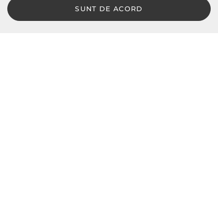
SUNT DE ACORD
LBD © 2024 - Toate drepturile rezervate
Magazin online de