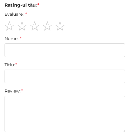
Rating-ul tău:
Evaluare:
1
2
3
4
5
Nume::
star
stars
stars
stars
stars
Titlu:
Review: