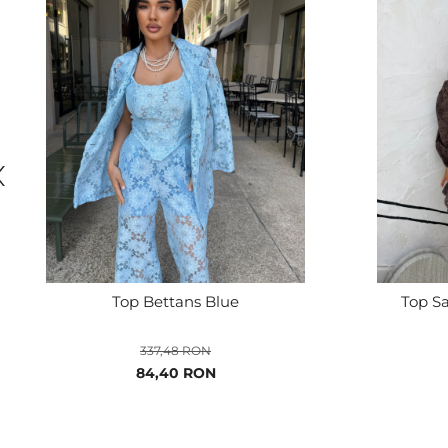
Top Bettans Blue
Top S
337,48 RON
Pret
84,40 RON
special