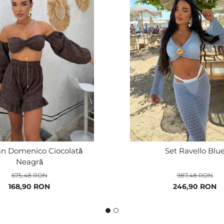
an Domenico Ciocolată
Set Ravello Blu
Neagră
675,48 RON
987,48 RON
Pret
168,90 RON
Pret
246,90 RON
special
special