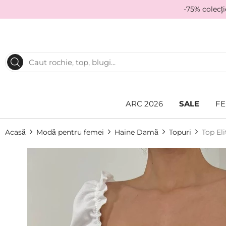
-75% colecț
ARC 2026
SALE
FE
Acasă
Modă pentru femei
Haine Damă
Topuri
Top El
Skip
to
the
end
of
the
images