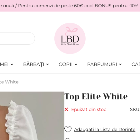
ie nouă / Pentru comenzi de peste 60€ cod: BONUS pentru -10%
MEI
BĂRBAȚI
COPII
PARFUMURI
CA
ite White
Top Elite White
Epuizat din stoc
SKU
Adaugati la Lista de Dorinte