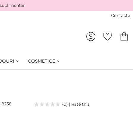
 suplimentar
Contacte
DOURI
COSMETICE
8238
(0) | Rate this