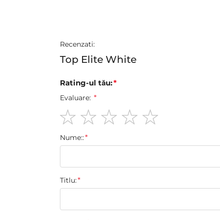
Recenzati:
Top Elite White
Rating-ul tău:
Evaluare:
1
2
3
4
5
Nume::
star
stars
stars
stars
stars
Titlu: