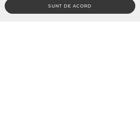
SUNT DE ACORD
LBD © 2024 - Toate drepturile rezervate
Magazin online de