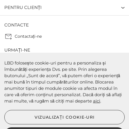
PENTRU CLIENȚI
CONTACTE
Contactaţi-ne
URMAȚI-NE
LBD folosește cookie-uri pentru a personaliza și
îmbunătăți experiența Dvs. pe site. Prin alegerea
butonului „Sunt de acord”, vă putem oferi o experiență
METODE DE PLATA
mai bună în timpul cumpărăturilor online. Blocarea
anumitor tipuri de module cookie va afecta modul în
care vă oferim conținut personalizat. Dacă doriți să aflați
mai multe, vă rugăm să citiți mai departe
aici
.
METODE DE EXPEDIERE
VIZUALIZAȚI COOKIE-URI