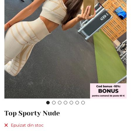
Skip
Top Sporty Nude
to
the
Epuizat din stoc
beginning