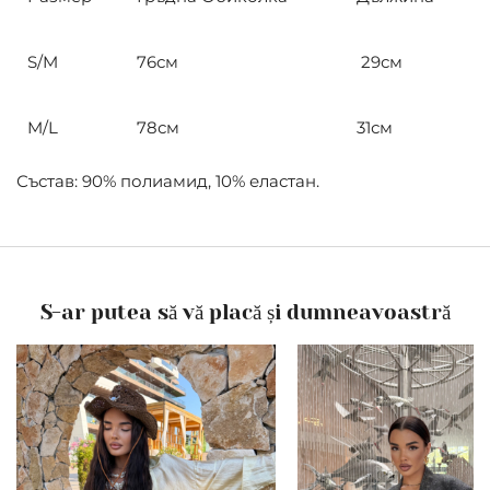
S/M
76см
29см
M/L
78см
31см
Състав: 90% полиамид, 10% еластан.
S-ar putea să vă placă și dumneavoastră