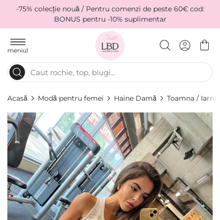
-75% colecție nouă / Pentru comenzi de peste 60€ cod:
BONUS pentru -10% suplimentar
meniul
Acasă
Modă pentru femei
Haine Damă
Toamna / Iarna
Skip
to
the
end
of
the
images
gallery