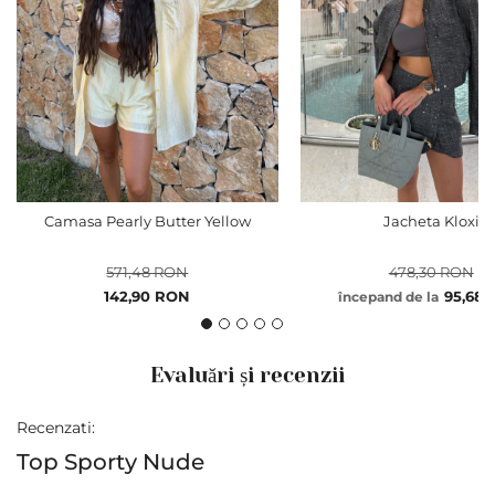
Camasa Pearly Butter Yellow
Jacheta Kloxi
571,48 RON
478,30 RON
Pret
142,90 RON
95,68
începand de la
special
Evaluări și recenzii
Recenzati:
Top Sporty Nude