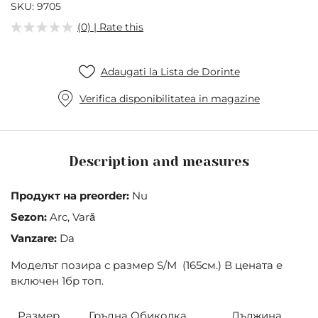
of
SKU
9705
the
(0) | Rate this
images
gallery
Adaugati la Lista de Dorinte
Verifica disponibilitatea in magazine
Description and measures
Продукт на preorder:
Nu
Sezon:
Arc, Vară
Vanzare:
Da
Моделът позира с размер S/M (165см.) В цената е
включен 1бр топ.
Размер
Гръдна Обиколка
Дължина