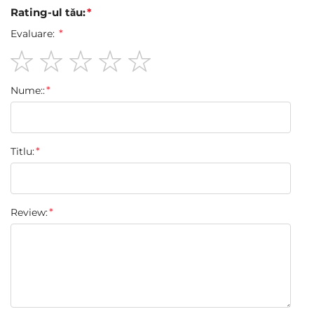
Rating-ul tău:
Evaluare:
1
2
3
4
5
Nume::
star
stars
stars
stars
stars
Titlu:
Review: