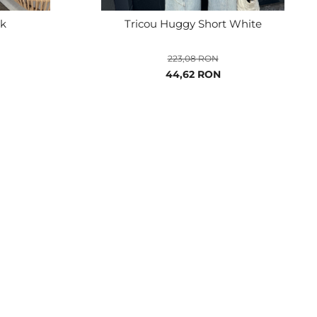
ck
Tricou Huggy Short White
223,08 RON
Pret
44,62 RON
special