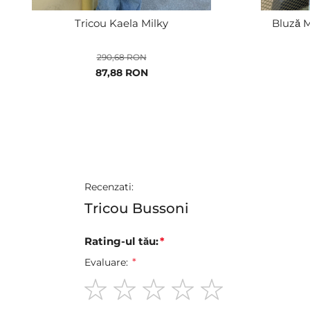
Tricou Kaela Milky
Bluză M
290,68 RON
Pret
87,88 RON
special
Recenzati:
Tricou Bussoni
Rating-ul tău:
Evaluare:
1
2
3
4
5