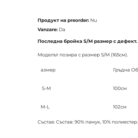
the
images
gallery
Продукт на preorder:
Nu
Vanzare:
Da
Последна бройка S/M размер с дефект
Моделът позира с размер S/M (165см).
азмер
Гръдна О
S-M
100см
M-L
102см
Състав: Състав: 90% памук, 10% полиестер.