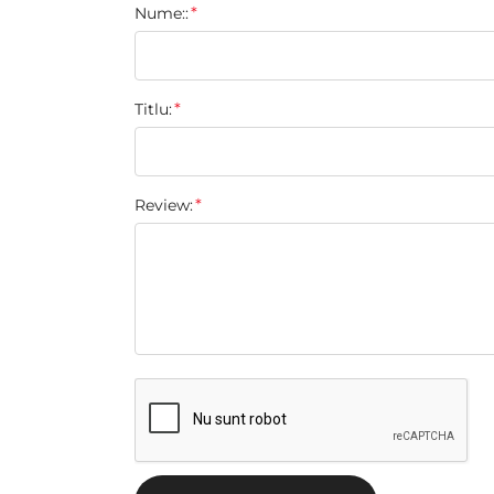
Nume::
star
stars
stars
stars
stars
Titlu:
Review: