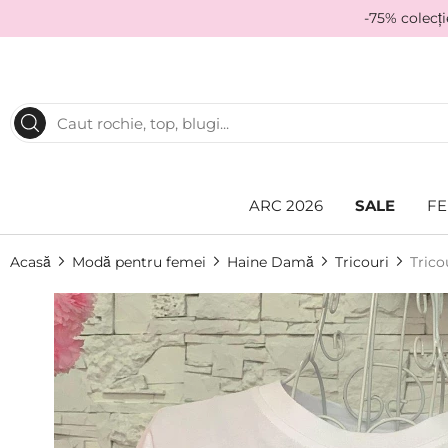
-75% colecț
ARC 2026
SALE
FE
Acasă
Modă pentru femei
Haine Damă
Tricouri
Trico
Skip
to
the
end
of
the
images