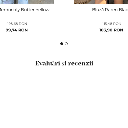
emorialy Butter Yellow
Bluză Raren Bla
498,68 RON
415,48 RON
Pret
99,74 RON
Pret
103,90 RON
special
special
Evaluări și recenzii