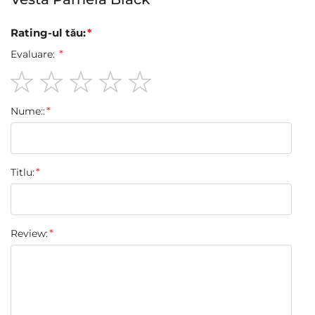
Rating-ul tău:
Evaluare:
1
2
3
4
5
Nume::
star
stars
stars
stars
stars
Titlu:
Review: