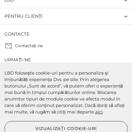
PENTRU CLIENȚI
CONTACTE
Contactaţi-ne
URMAȚI-NE
LBD folosește cookie-uri pentru a personaliza și
îmbunătăți experiența Dvs. pe site. Prin alegerea
butonului „Sunt de acord”, vă putem oferi o experiență
METODE DE PLATA
mai bună în timpul cumpărăturilor online. Blocarea
anumitor tipuri de module cookie va afecta modul în
care vă oferim conținut personalizat. Dacă doriți să aflați
mai multe, vă rugăm să citiți mai departe
aici
.
METODE DE EXPEDIERE
VIZUALIZAȚI COOKIE-URI