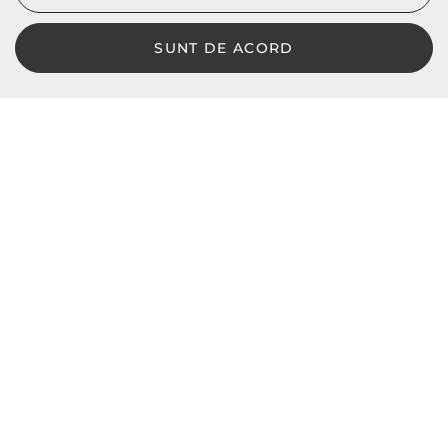
SUNT DE ACORD
LBD © 2024 - Toate drepturile rezervate
Magazin online de