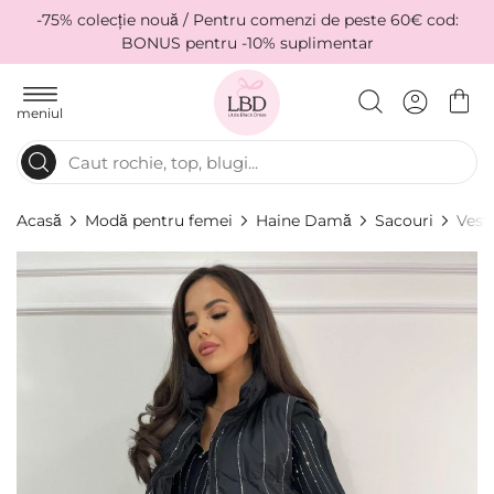
-75% colecție nouă / Pentru comenzi de peste 60€ cod:
BONUS pentru -10% suplimentar
meniul
Acasă
Modă pentru femei
Haine Damă
Sacouri
Vest
Skip
to
the
end
of
the
images
gallery