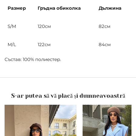
Размер
Гръдна обиколка
Дължина
S/M
120см
82см
M/L
122см
84см
Състав: 100% полиестер.
S-ar putea să vă placă și dumneavoastră