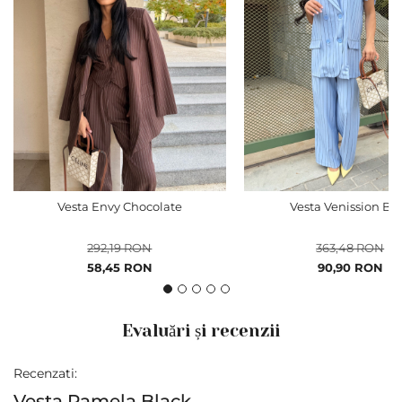
Vesta Envy Chocolate
Vesta Venission Bl
292,19 RON
363,48 RON
Pret
Pret
58,45 RON
90,90 RON
special
special
Evaluări și recenzii
Recenzati:
Vesta Pamela Black