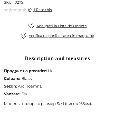
of
SKU
10275
the
(0) | Rate this
images
gallery
Adaugati la Lista de Dorinte
Verifica disponibilitatea in magazine
Description and measures
Продукт на preorder:
Nu
Culoare:
Black
Sezon:
Arc, Toamnă
Vanzare:
Da
Mоделът позира с размер S/M (висок 165см).