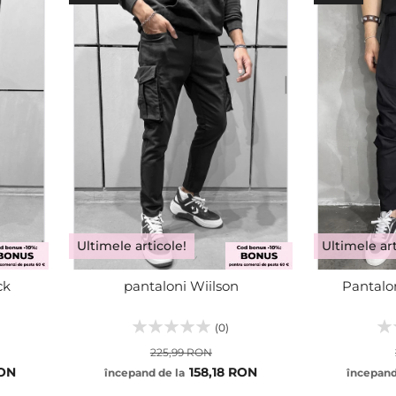
Ultimele articole!
Ultimele art
ck
pantaloni Wiilson
Pantalo
(0)
225,99 RON
RON
158,18 RON
începand de la
începand
29
XS