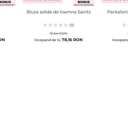
Bluza solida de toamna Saints
Pantaloni
(0)
111,64 RON
RON
78,16 RON
începand de la
începand
S
31
M
32
ADĂUGA
ADĂUGA
L
33
XL