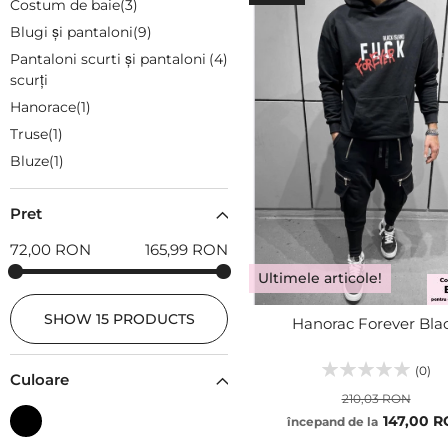
Costum de baie
3
Blugi și pantaloni
9
Pantaloni scurti și pantaloni
4
scurți
Hanorace
1
Truse
1
Bluze
1
Pret
72,00 RON
165,99 RON
Ultimele articole!
SHOW
15 PRODUCTS
Hanorac Forever Bla
(0)
Culoare
210,03 RON
147,00 
începand de la
XS