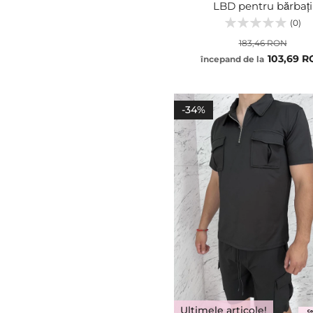
LBD pentru bărbați
(0)
183,46 RON
103,69 
începand de la
S
M
ADĂUGA
L
-34%
XL
Ultimele articole!