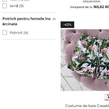
236,60 RON
Iarnă
9
165,62 
începand de la
XS
S
Potrivit pentru femeile îns
M
ărcinate
ADĂUGA
-43%
L
XL
Potrivit
4
Costume de baie Casab