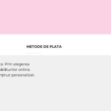
METODE DE PLATA
te. Prin alegerea
răturilor online.
METODE DE EXPEDIERE
ținut personalizat.