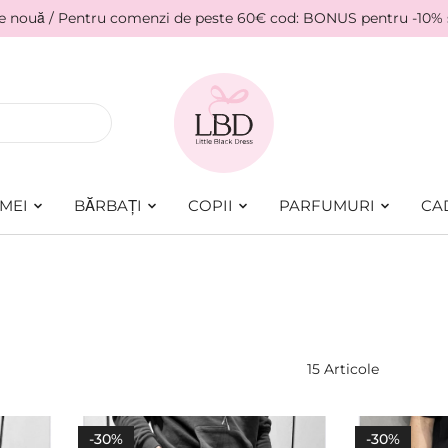
ie nouă / Pentru comenzi de peste 60€ cod: BONUS pentru -10%
MEI
BĂRBAȚI
COPII
PARFUMURI
CA
15
Articole
-30%
-30%