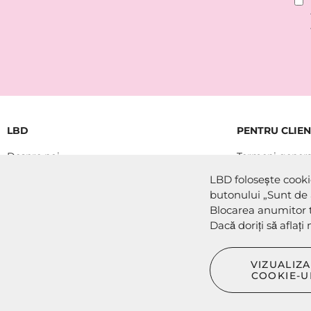
LBD
PENTRU CLIEN
Despre noi
Termeni genera
Contacte
LBD folosește cookie
Politica de conf
butonului „Sunt de 
Formular de re
Blocarea anumitor t
Dacă doriți să aflaț
DECLARAȚIE 
Folosim „Cooki
VIZUALIZA
Gestionarea „C
COOKIE-U