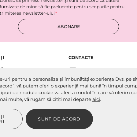
Doresc să primesc newsletter şi sunt de acord că datele
furnizate de mine să fie prelucrate pentru scopurile pentru
trimiterea newsletter-ului
ABONARE
ȚI
CONTACTE
li
Contactaţi-ne
-uri pentru a personaliza și îmbunătăți experiența Dvs. pe si
idențialitate
URMAȚI-NE
acord”, vă putem oferi o experiență mai bună în timpul cumpă
turnare
ipuri de module cookie va afecta modul în care vă oferim con
i mai multe, vă rugăm să citiți mai departe
DE CONSIMȚĂMÂNT
aici
.
es”
ȚI
SUNT DE ACORD
ookies”
RI