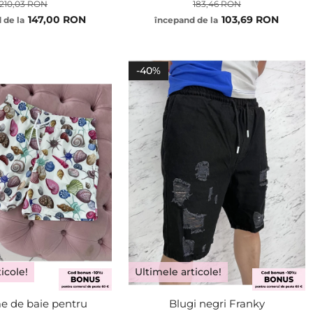
210,03 RON
183,46 RON
147,00 RON
103,69 RON
 de la
începand de la
XS
S
M
ADĂUGA
-40%
L
XL
icole!
Ultimele articole!
e de baie pentru
Blugi negri Franky