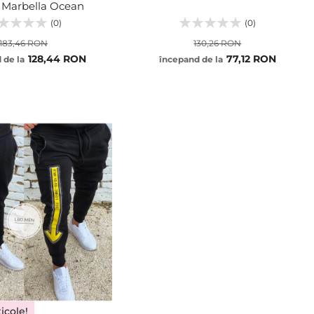
i Marbella Ocean
(0)
(0)
183,46 RON
130,26 RON
128,44 RON
77,12 RON
 de la
începand de la
30
31
32
33
ADĂUGA
34
36
38
icole!