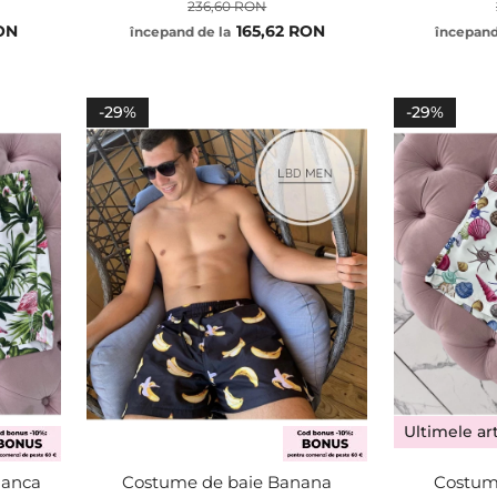
236,60 RON
RON
165,62 RON
începand de la
începand
XS
XS
S
S
M
M
ADĂUGA
ADĂUGA
-29%
-29%
L
L
XL
XL
Ultimele art
lanca
Costume de baie Banana
Costum