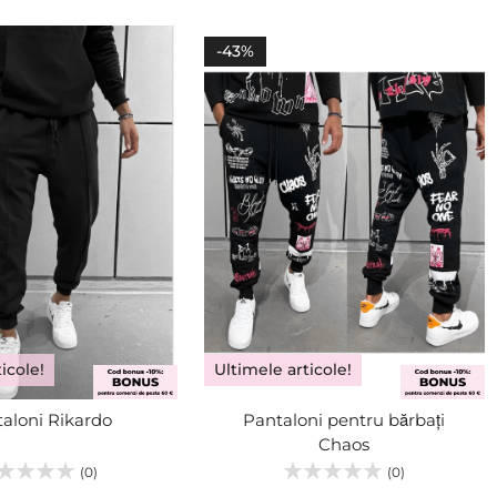
M
ADĂUGA
L
-43%
XL
icole!
Ultimele articole!
aloni Rikardo
Pantaloni pentru bărbați
Chaos
(0)
(0)