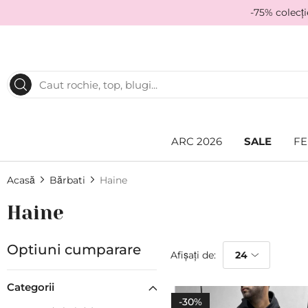
-75% colecț
ARC 2026
SALE
FE
Acasă
Bărbati
Haine
Haine
Optiuni cumparare
Afișați de:
Categorii
-30%