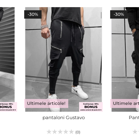
32
S
33
M
ADĂUGA
ADĂUGA
-30%
-30%
34
L
36
XL
Ultimele articole!
Ultimele art
pantaloni Gustavo
Pant
(0)