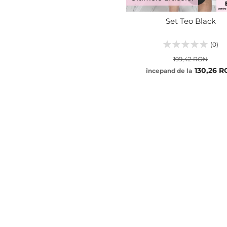
Set Teo Black
(0)
199,42 RON
130,26 
începand de la
S
M
L
ADĂUGA
XL
XXL