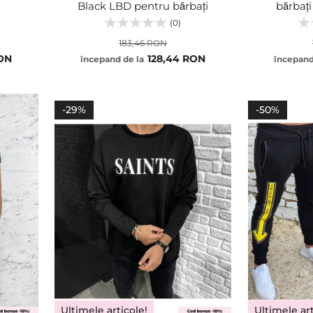
Black LBD pentru bărbați
bărbaț
(0)
183,46 RON
RON
128,44 RON
începand de la
începand
S
S
M
M
ADĂUGA
ADĂUGA
L
L
-29%
-50%
XL
XL
Ultimele articole!
Ultimele art