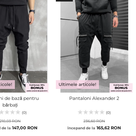
icole!
Ultimele articole!
ni de bază pentru
Pantaloni Alexander 2
bărbați
(0)
(0)
210,03 RON
236,60 RON
147,00 RON
165,62 RON
 de la
începand de la
S