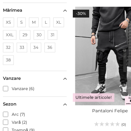
S
Mărimea
M
ADĂUGA
-30%
L
XS
S
M
L
XL
XL
XXL
29
30
31
32
33
34
36
38
Vanzare
Vanzare
6
Ultimele articole!
Sezon
Pantaloni Felipe
Arc
7
Vară
2
(0)
Toamnă
9