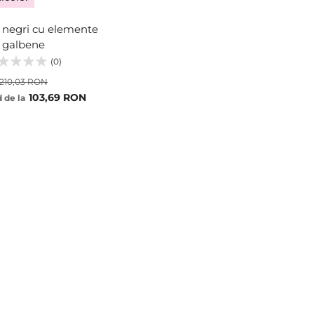
 negri cu elemente
galbene
(0)
210,03 RON
103,69 RON
 de la