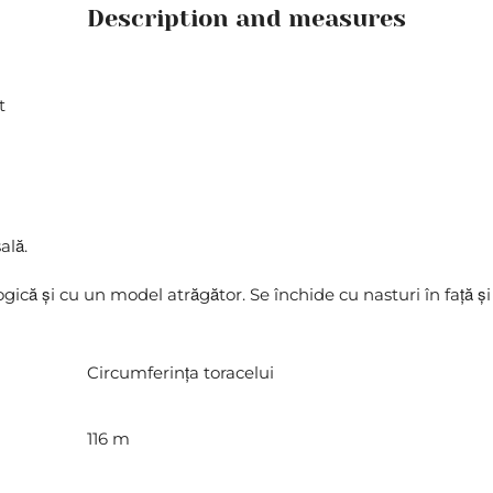
Description and measures
t
ală.
logică și cu un model atrăgător. Se închide cu nasturi în față
Circumferința toracelui
116 m