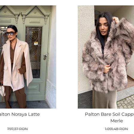
alton Noraya Latte
Palton Bare Soil Cap
Merle
797,37 RON
1.091,48 RON