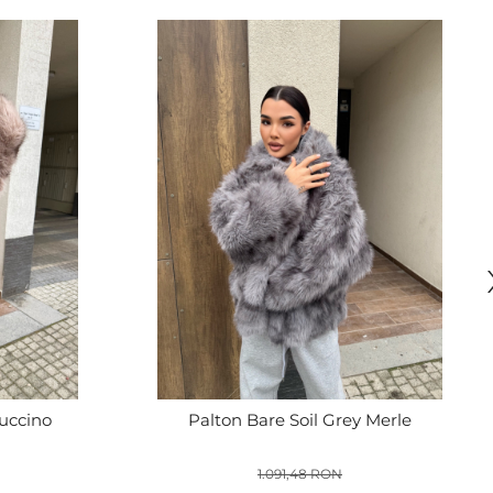
puccino
Palton Bare Soil Grey Merle
1.091,48 RON