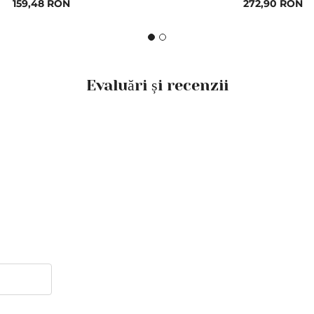
Pret
159,48 RON
Pret
272,90 RON
special
special
Evaluări și recenzii