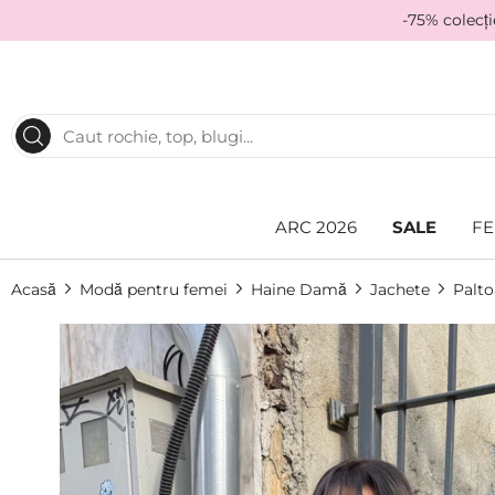
-75% colecț
ARC 2026
SALE
FE
Acasă
Modă pentru femei
Haine Damă
Jachete
Palt
Skip
to
the
end
of
the
images