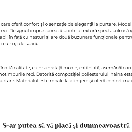
, care oferă confort și o senzație de eleganță la purtare. Mode
le reci. Designul impresionează printr-o textură spectaculoasă 
bil în față cu nasturi și are două buzunare funcționale pentru
 cu zi și de seară.
înaltă calitate, cu o suprafață moale, catifelată, asemănătoare
otimpurile reci. Datorită compoziției poliesterului, haina este
rtare. Materialul este moale la atingere și oferă confort ma
S-ar putea să vă placă și dumneavoastră