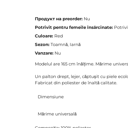
the
images
gallery
Продукт на preorder:
Nu
Potrivit pentru femeile însărcinate:
Potrivi
Culoare:
Red
Sezon:
Toamnă, Iarnă
Vanzare:
Nu
Modelul are 165 cm înălțime. Mărime univers
Un palton drept, lejer, căptușit cu piele eco
Fabricat din poliester de înaltă calitate.
Dimensiune
Mărime universală
Compoziție: 100% poliester.