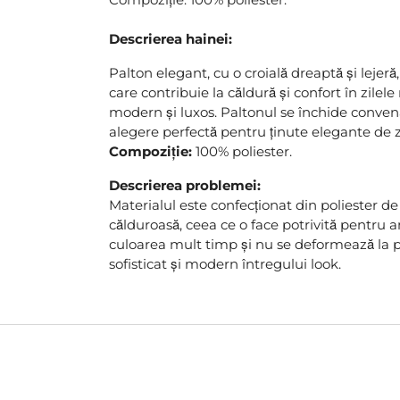
Descrierea hainei:
Palton elegant, cu o croială dreaptă și lejeră
care contribuie la căldură și confort în zile
modern și luxos. Paltonul se închide convena
alegere perfectă pentru ținute elegante de zi
Compoziție:
100% poliester.
Descrierea problemei:
Materialul este confecționat din poliester de 
călduroasă, ceea ce o face potrivită pentru an
culoarea mult timp și nu se deformează la pu
sofisticat și modern întregului look.