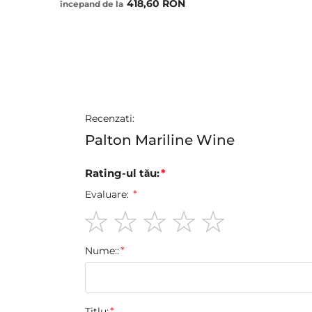
418,60 RON
începand de la
Recenzati:
Palton Mariline Wine
Rating-ul tău:
Evaluare:
1
2
3
4
5
Nume::
star
stars
stars
stars
stars
Titlu: