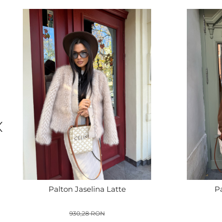
Palton Jaselina Latte
P
930,28 RON