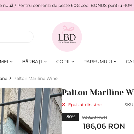
ie nouă / Pentru comenzi de peste 60€ cod: BONUS pentru -10%
MEI
BĂRBAȚI
COPII
PARFUMURI
CA
oane
Palton Mariline Wine
Palton Mariline W
Epuizat din stoc
SKU
-80%
930,28 RON
Pret
186,06 RON
special